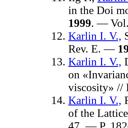
in the Doi mo
1999
. — Vol
Karlin I. V.,
Rev. E. —
1
Karlin I. V.,
on «Invarian
viscosity» /
Karlin I. V.,
of the Latti
47. — P. 1
82