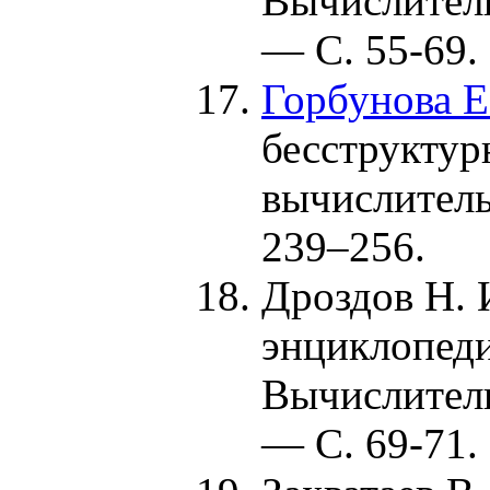
Вычислител
— С. 55-69.
Горбунова Е
бесструктур
вычислител
2
39–256
.
Дроздов Н. 
энциклопеди
Вычислител
— С. 69-71.