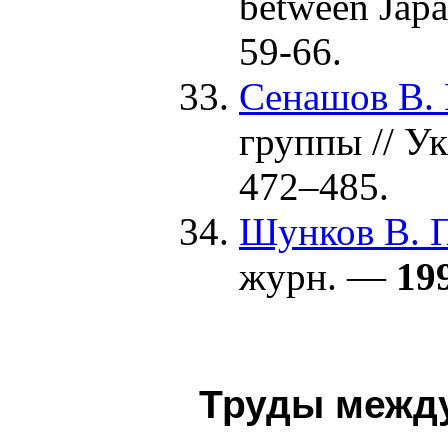
between Japa
59-66.
Сенашов В. 
группы // У
4
72–485
.
Шунков В. 
журн. —
19
Труды между