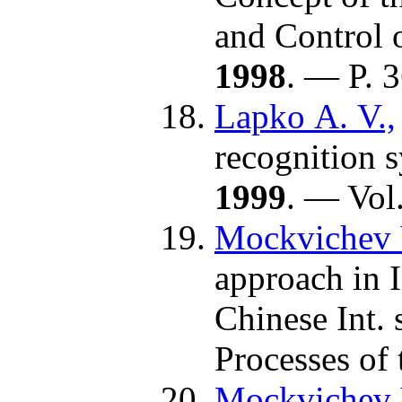
and Control 
1998
. — P. 3
Lapko A. V.,
recognition 
1999
. — Vol
Mockvichev V
approach in I
Chinese Int.
Processes o
Mockvichev V