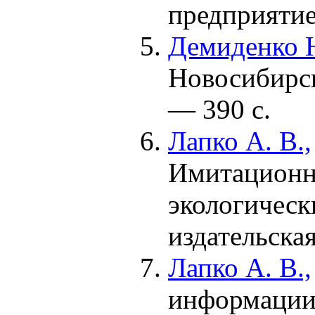
предприяти
Демиденко Н
Новосибирск
— 390 с.
Лапко А. В.,
Имитационн
экологическ
издательска
Лапко А. В.,
информации