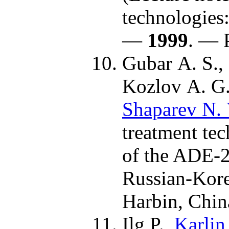
technologies:
—
1999
. — 
Gubar A. S.,
Kozlov A. G.
Shaparev N. 
treatment te
of the ADE-2
Russian-Kore
Harbin, Chin
Ilg P.,
Karlin 