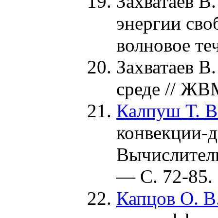
Захватаев В.
энергии сво
волновое т
Захватаев В.
среде // 
Калпуш Т. В
конвекции-д
Вычислител
— С. 72-85.
Капцов О. В