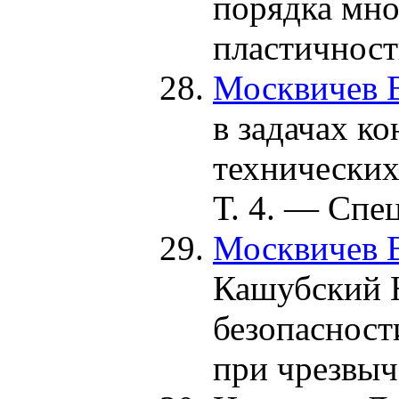
порядка мно
пластичност
Москвичев В
в задачах к
технических
Т. 4. — Спе
Москвичев В
Кашубский Н
безопасност
при чрезвы