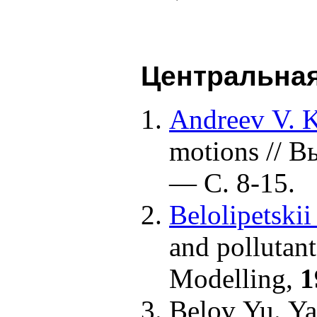
Центральная
Andreev V. K
motions // 
— С. 8-15.
Belolipetskii
and pollutant
Modelling,
1
Belov Yu. Ya