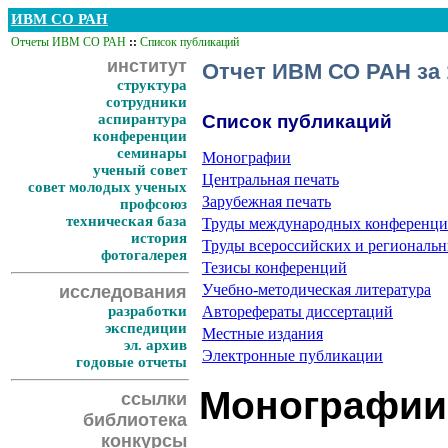
ИВМ СО РАН
Отчеты ИВМ СО РАН
::
Список публикаций
институт
Отчет ИВМ СО РАН за 
структура
сотрудники
аспирантура
Список публикаций
конференции
семинары
Монографии
ученый совет
Центральная печать
совет молодых ученых
Зарубежная печать
профсоюз
техническая база
Труды международных конференц
история
Труды всероссийских и региональ
фотогалерея
Тезисы конференций
Учебно-методическая литература
исследования
разработки
Авторефераты диссертаций
экспедиции
Местные издания
эл. архив
Электронные публикации
годовые отчеты
Монографии 
ссылки
библиотека
конкурсы