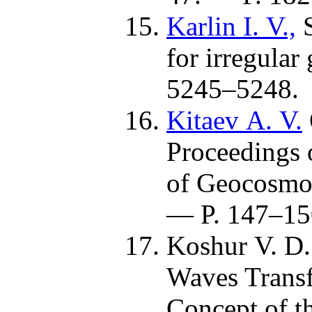
Karlin I. V.,
for irregular
52
45–524
8.
Kitaev A. V.
Proceedings 
of Geocosmos
— P. 1
47–15
Koshur V. D.
Waves Transf
Concept of t