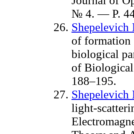
Journal of O
№ 4. — P. 4
Shepelevich 
of formation 
biological pa
of Biologica
1
88–195
.
Shepelevich 
light-scatter
Electromagnet