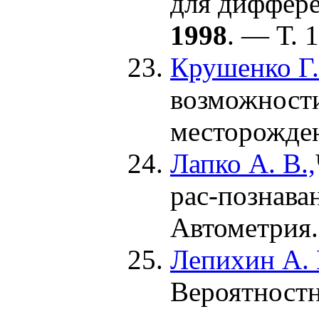
для диффере
1998
. — Т. 
Крушенко Г. 
возможности
месторожден
Лапко А. В.,
рас-познава
Автометрия
Лепихин А. 
Вероятностн