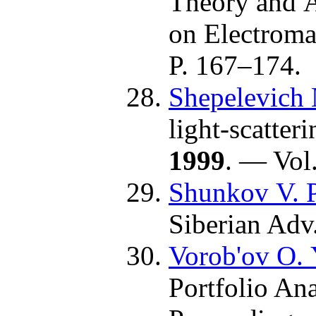
Theory and A
on Electroma
P. 1
67–174
.
Shepelevich 
light-scatter
1999
. — Vol
Shunkov V. P
Siberian Ad
Vorob'ov O. 
Portfolio An