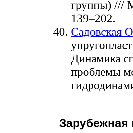
группы) ///
1
39–202
.
Садовская О
упругопласт
Динамика сп
проблемы м
гидродинам
Зарубежная 