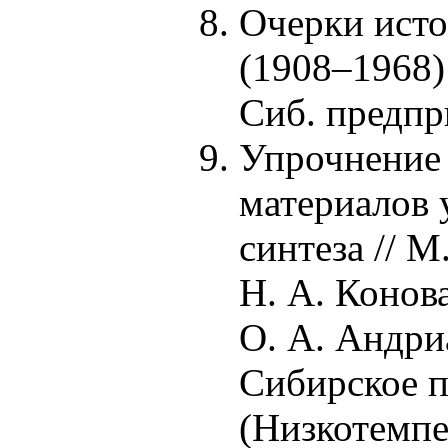
Очерки ист
(19
08–196
8)
Сиб. предп
Упрочнение 
материалов
синтеза //
М.
Н. А. Конов
О. А. Андри
Сибирское 
(Низкотемпер