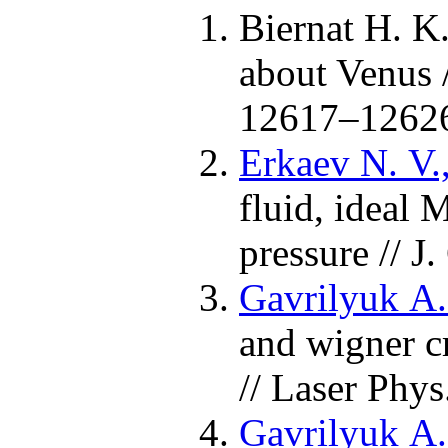
Biernat H. K.
about Venus 
126
17–126
2
Erkaev N. V.
fluid, ideal
pressure // 
Gavrilyuk A. 
and wigner cr
// Laser Phys
Gavrilyuk A. 