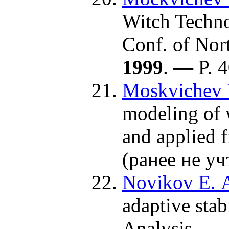
Witch Technol
Conf. of Nor
1999
. — P. 4
Moskvichev V
modeling of w
and applied 
(ранее не уч
Novikov E. 
adaptive sta
Analysis. —