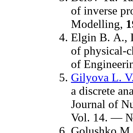
of inverse pr
Modelling,
1
Elgin B. A.,
of physical-c
of Engineer
Gilyova L. V.
a discrete an
Journal of N
Vol. 14. — №
Golushko M. 