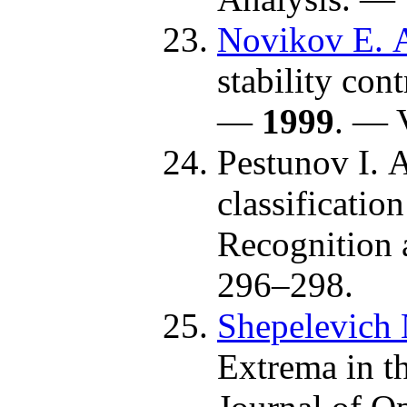
Novikov E. 
stability co
—
1999
. — 
Pestunov I. 
classificatio
Recognition
2
96–298
.
Shepelevich 
Extrema in th