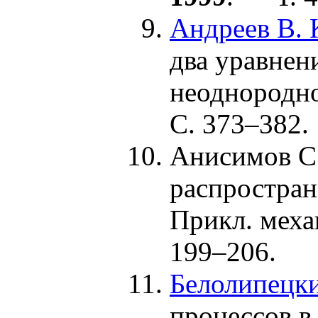
Андреев В. К
два уравне
неоднородн
С. 3
73–382
.
Анисимов С.
распростран
Прикл. меха
1
99–206
.
Белолипецки
процессов в