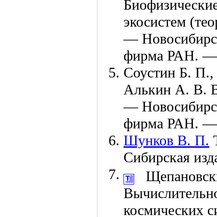
Биофизические
экосистем (тео
— Новосибирск
фирма РАН. 
Соустин Б. П.,
Алькин А. В.
В
— Новосибирск
фирма РАН. 
Шунков В. П.
Т
Сибирская изд
Щепановски
Вычислительно
космических с