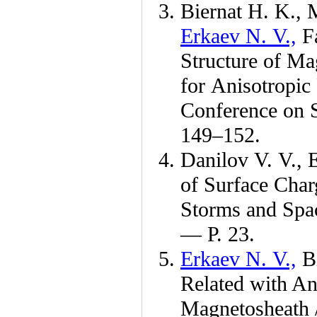
Biernat H. K.,
M
Erkaev N. V.,
F
Structure of Ma
for Anisotropic 
Conference on 
1
49–152
.
Danilov V. V.,
E
of Surface Cha
Storms and Spa
— Р. 23.
Erkaev N. V.,
B
Related with An
Magnetosheath /