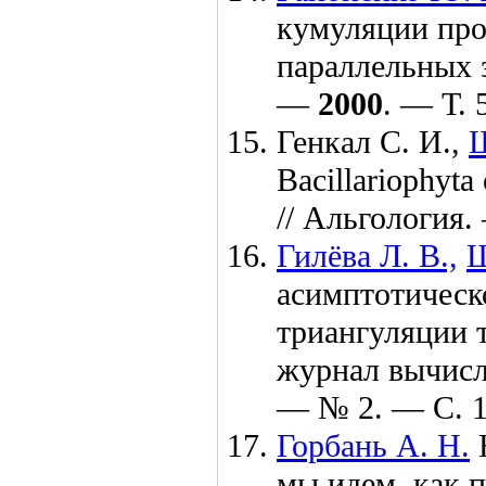
кумуляции про
параллельных 
—
2000
. — Т. 
Генкал С. И.,
Щ
Bacillariophyt
// Альгология
Гилёва Л. В.,
Ш
асимптотическ
триангуляции 
журнал вычис
— № 2. — С. 
Горбань А. Н.
Н
мы идем, как 