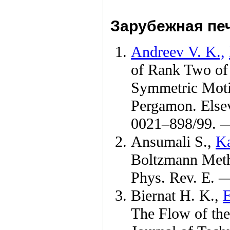
Зарубежная печ
Andreev V. K.,
of Rank Two of 
Symmetric Moti
Pergamon. Elsev
00
21–898
/99.
Ansumali S.,
Ka
Boltzmann Metho
Phys. Rev. E.
Biernat H. K.,
E
The Flow of the