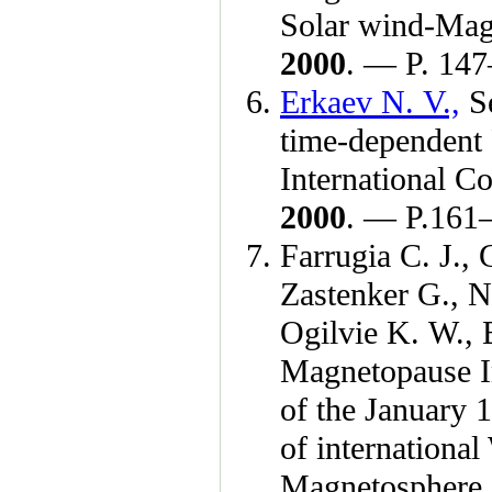
Solar wind-Mag
2000
. — P. 1
47
Erkaev N. V.,
S
time-dependent 
International 
2000
. — P.1
61
Farrugia C. J.,
G
Zastenker G.,
N
Ogilvie K. W.,
Magnetopause In
of the January 
of internationa
Magnetosphere