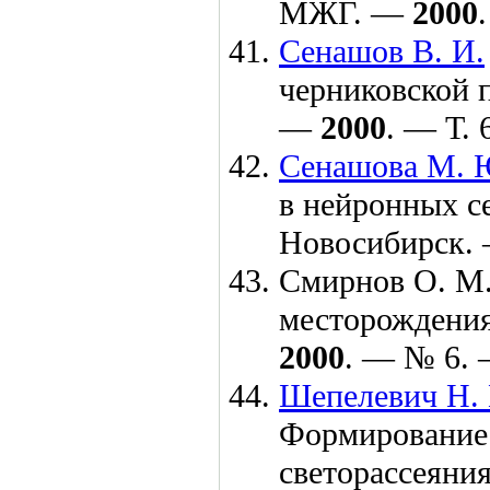
МЖГ. —
2000
Сенашов В. И.
черниковской п
—
2000
. — Т. 
Сенашова М. 
в нейронных с
Новосибирск.
Смирнов О. М.
месторождения
2000
. — № 6. 
Шепелевич Н. 
Формирование 
светорассеяни