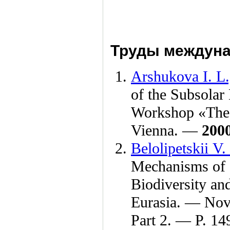
Труды междуна
Arshukova I. L.
of the Subsolar 
Workshop «The
Vienna. —
200
Belolipetskii V.
Mechanisms of I
Biodiversity a
Eurasia. — No
Part 2. — P. 1
4