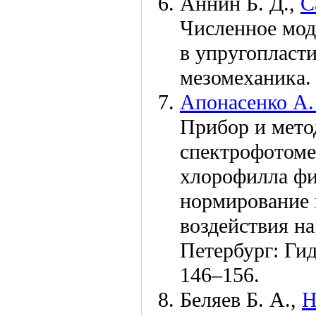
Аннин Б. Д.,
С
Численное мод
в упругопласти
мезомеханика
Апонасенко А. 
Прибор и мето
спектрофотоме
хлорофилла фи
нормирование 
воздействия н
Петербург: Ги
1
46–156
.
Беляев Б. А.,
Н