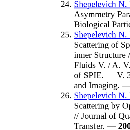
Shepelevich N. 
Asymmetry Param
Biological Parti
Shepelevich N. 
Scattering of Sp
inner Structure 
Fluids V. / A. V
of SPIE. — V. 
and Imaging. 
Shepelevich N. 
Scattering by O
// Journal of Q
Transfer. —
20