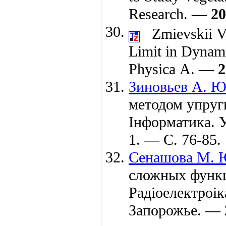
Research. —
20
Zmievskii V
Limit in Dynami
Physica A. —
2
Зиновьев А. Ю
методом упруги
Iнформатика. 
1. — С. 76-85.
Сенашова М. 
сложных функц
Радiоелектроiк
Запорожье. —