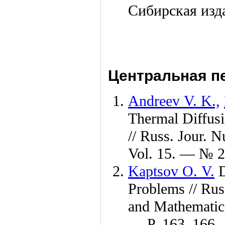
Сибирская изд
Центральная пе
Andreev V. K.,
Thermal Diffusi
// Russ. Jour. 
Vol. 15. — № 2
Kaptsov O. V.
D
Problems // Rus
and Mathematic
— P. 1
63–166
.