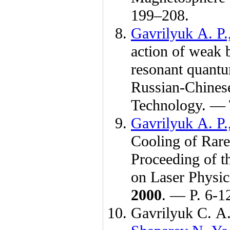
1
99–208
.
Gavrilyuk A. P.
action of weak b
resonant quantum
Russian-Chines
Technology. —
Gavrilyuk A. P.
Сooling of Rare
Proceeding of 
on Laser Physi
2000
. — P. 6-1
Gavrilyuk C. A.