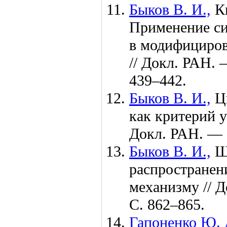
Быков В. И.,
К
Применение си
в модифициров
// Докл. РАН.
4
39–442
.
Быков В. И.,
Ц
как критерий 
Докл. РАН. —
Быков В. И.,
Ш
распространен
механизму // 
С. 8
62–865
.
Гапоненко Ю. 