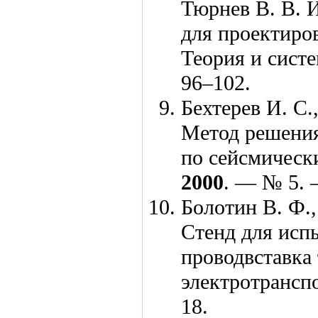
Тюрнев В. В.
И
для проектиро
Теория и сист
96–102
.
Бехтерев И. С.
Метод решения
по сейсмическ
2000
. — № 5. 
Болотин В. Ф.,
Стенд для исп
проводвставка 
электротрансп
18.