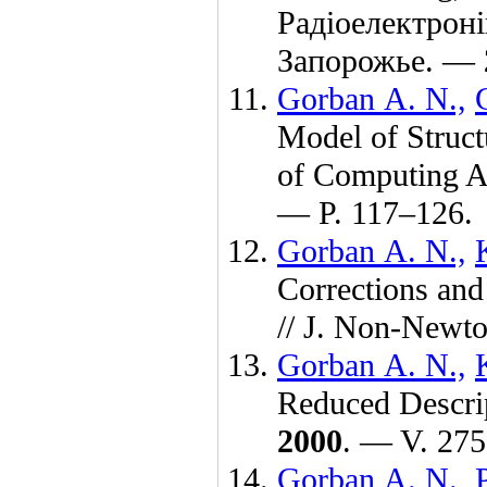
Радiоелектронi
Запорожье. —
Gorban A. N.,
Model of Structu
of Computing A
— P. 1
17–126
.
Gorban A. N.,
Corrections and
// J. Non-Newt
Gorban A. N.,
Reduced Descrip
2000
. — V. 275
Gorban A. N.,