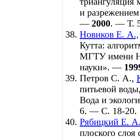
триангуляция 
и разрежением
—
2000
. — Т. 
Новиков Е. А.,
Кутта: алгорит
МГТУ имени Н.
науки». —
199
Петров С. А.,
питьевой воды
Вода и эколог
6. — С. 18-20.
Рябицкий Е. А
плоского слоя 