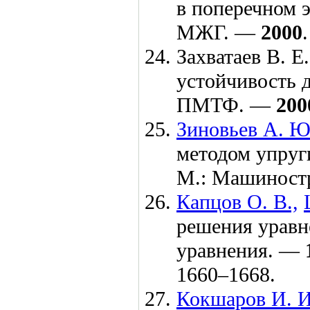
в поперечном э
МЖГ. —
2000
Захватаев В. Е.
устойчивость д
ПМТФ. —
200
Зиновьев А. Ю
методом упруг
М.: Машиност
Капцов О. В.,
решения уравн
уравнения. —
16
60–166
8.
Кокшаров И. И