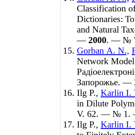
Classification 
Dictionaries: T
and Natural Ta
—
2000
. — № 7
Gorban A. N.,
Network Modell
Радiоелектронi
Запорожье. —
Ilg P.,
Karlin I. 
in Dilute Polym
V. 62. — № 1. 
Ilg P.,
Karlin I. 