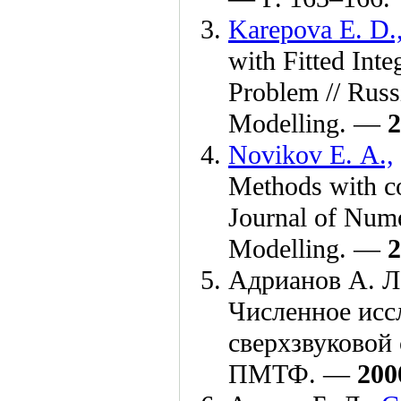
Karepova E. D.
with Fitted Int
Problem // Russ
Modelling. —
2
Novikov E. A.,
Methods with co
Journal of Nume
Modelling. —
2
Адрианов А. Л
Численное исс
сверхзвуковой 
ПМТФ. —
200