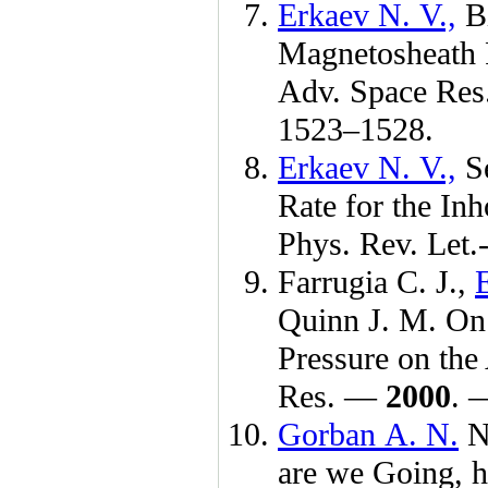
Erkaev N. V.,
B
Magnetosheath F
Adv. Space Re
15
23–152
8.
Erkaev N. V.,
S
Rate for the In
Phys. Rev. Let.
Farrugia C. J.,
Quinn J. M.
On 
Pressure on the
Res. —
2000
. 
Gorban A. N.
Ne
are we Going, 