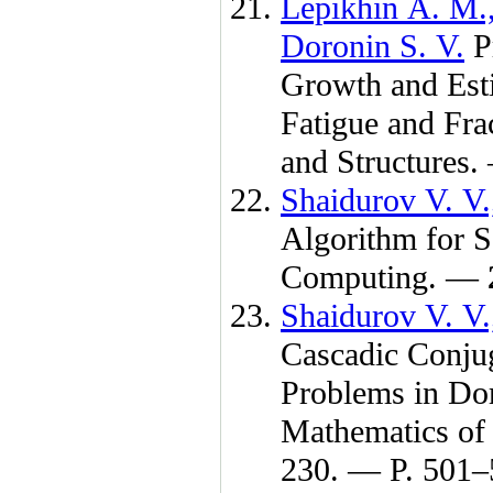
Lepikhin A. M.
Doronin S. V.
Pr
Growth and Estim
Fatigue and Fra
and Structures
Shaidurov V. V.
Algorithm for Se
Computing. —
Shaidurov V. V.
Cascadic Conjug
Problems in Dom
Mathematics o
230. — P. 5
01–