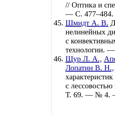
// Оптика и с
— С. 4
77–484
.
Шмидт А. В.
Д
нелинейных д
с конвективны
технологии. 
Щур Л. А.,
Апо
Лопатин В. Н.,
характеристик 
с лессовостью
Т. 69. — № 4. 