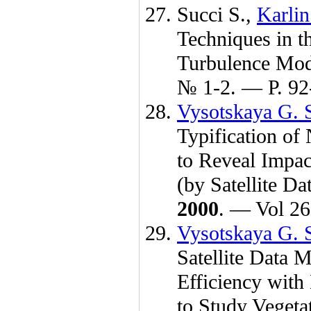
Succi S.,
Karlin 
Techniques in t
Turbulence Mod
№ 1-2. — Р. 92
Vysotskaya G. S
Typification of
to Reveal Impa
(by Satellite D
2000
. — Vol 2
Vysotskaya G. S
Satellite Dat
Efficiency with
to Study Vegeta