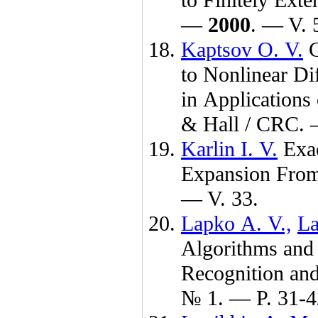
to Finitely Ext
—
2000
. — V. 
Kaptsov O. V.
G
to Nonlinear Dif
in Application
& Hall / CRC.
Karlin I. V.
Exac
Expansion From
— V. 33.
Lapko A. V.,
La
Algorithms and 
Recognition an
№ 1. — P. 31-4