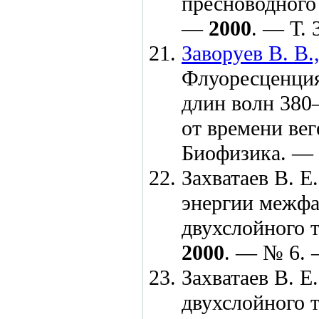
пресноводного
—
2000
. — Т. 
Заворуев В. В.
Флуоресценция
длин волн 3
80
от времени вег
Биофизика. —
Захватаев В. Е.
энергии межфа
двухслойного 
2000
. — № 6. 
Захватаев В. Е.
двухслойного 