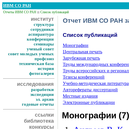
ИВМ СО РАН
Отчеты ИВМ СО РАН
::
Список публикаций
институт
Отчет ИВМ СО РАН за
структура
сотрудники
аспирантура
Список публикаций
конференции
семинары
Монографии
ученый совет
Центральная печать
совет молодых ученых
Зарубежная печать
профсоюз
техническая база
Труды международных конфере
история
Труды всероссийских и региона
фотогалерея
Тезисы конференций
Учебно-методическая литература
исследования
разработки
Авторефераты диссертаций
экспедиции
Местные издания
эл. архив
Электронные публикации
годовые отчеты
Монографии (7
ссылки
библиотека
конкурсы