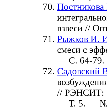
Постникова 
интегрально
взвеси // О
Рыжков И. И
смеси с эфф
— С. 64-79.
Садовский В
возбуждения
// РЭНСИТ:
— Т. 5. — №