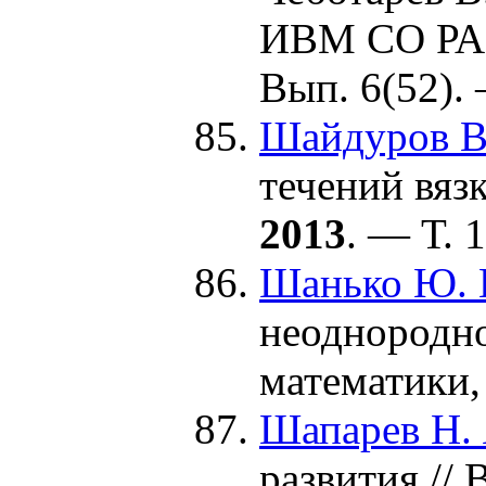
ИВМ СО РАН
Вып. 6(52).
Шайдуров В
течений вяз
2013
. — Т. 
Шанько Ю. 
неоднородно
математики
Шапарев Н. 
развития //