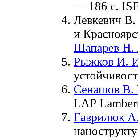
— 186 с. IS
Левкевич В.
и Красноярс
Шапарев Н. 
Рыжков И. И
устойчивос
Сенашов В. 
LAP Lambert
Гаврилюк А.
нанострукту