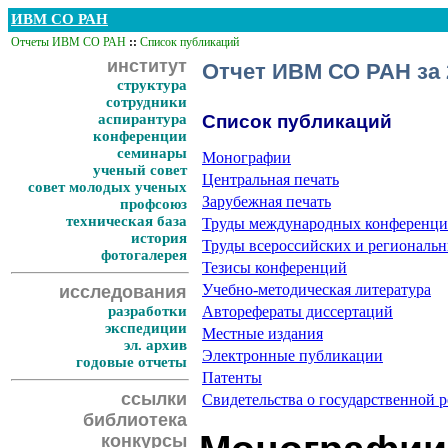
ИВМ СО РАН
Отчеты ИВМ СО РАН
::
Список публикаций
институт
Отчет ИВМ СО РАН за 
структура
сотрудники
аспирантура
Список публикаций
конференции
семинары
Монографии
ученый совет
Центральная печать
совет молодых ученых
Зарубежная печать
профсоюз
техническая база
Труды международных конференц
история
Труды всероссийских и региональ
фотогалерея
Тезисы конференций
Учебно-методическая литература
исследования
разработки
Авторефераты диссертаций
экспедиции
Местные издания
эл. архив
Электронные публикации
годовые отчеты
Патенты
ссылки
Свидетельства о государственной
библиотека
конкурсы