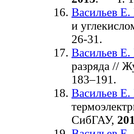
Васильев Е.
и углекисло
26-31.
Васильев Е.
разряда // 
1
83–191
.
Васильев Е.
термоэлектр
СибГАУ,
20
Васильев Е.