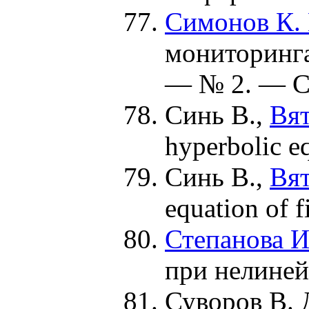
Симонов К. 
мониторинга
— № 2. — С
Синь B.
,
Вят
hyperbolic e
Синь B.
,
Вят
equation of 
Степанова И
при нелиней
Суворов В. 