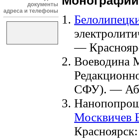
Монографии 
документы
адреса и телефоны
Белолипецки
электролити
— Краснояр
Воеводина М
Редакционно
СФУ). — Аб
Нанопопрошк
Москвичев В
Красноярск: