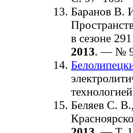
Баранов В. 
Пространств
в сезоне 29
1
2013
. — № 9
Белолипецки
электролити
технологией
Беляев С. В.
Красноярско
2013
. — Т. 