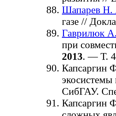
Шапарев Н. 
газе // Док
Гаврилюк А.
при совмест
2013
. — Т. 
Капсаргин Ф
экосистемы 
СибГАУ. Сп
Капсаргин Ф
сложных явл