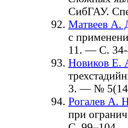
СибГАУ. Сп
Матвеев А. 
с применени
11. — С. 34-
Новиков Е. 
трехстадийн
3. — № 5(14
Рогалев А. Н
при огранич
С.
99–104
.