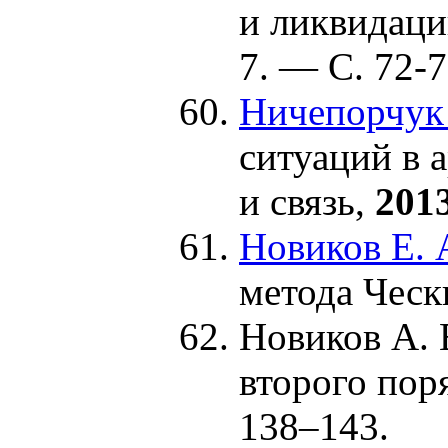
и ликвидац
7. — С. 72-7
Ничепорчук 
ситуаций в 
и связь,
201
Новиков Е. 
метода Ческ
Новиков А. 
второго поря
1
38–143
.