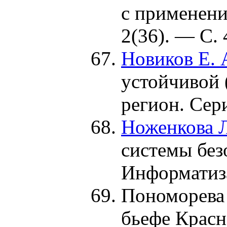
с применени
2(36). — С. 
Новиков Е. 
устойчивой 
регион. Сер
Ноженкова Л
системы без
Информатиза
Пономорева
бьефе Красн