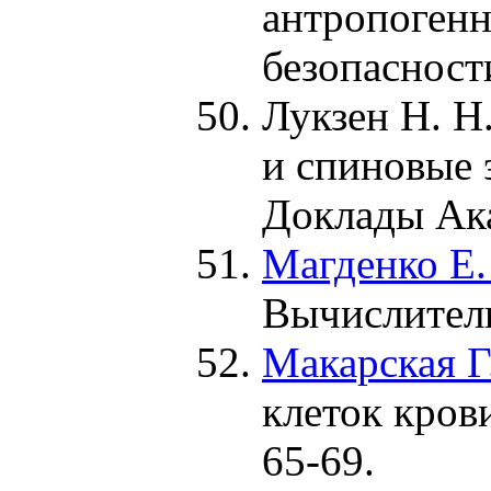
антропоген
безопасност
Лукзен Н. Н
и спиновые 
Доклады Ак
Магденко Е.
Вычислител
Макарская Г
клеток кров
65-69.