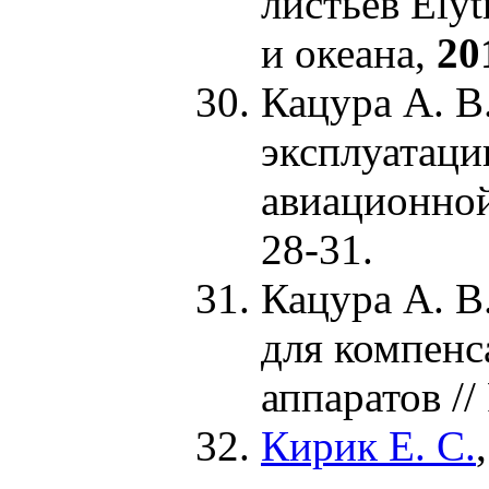
листьев Elyt
и океана,
20
Кацура А. В
эксплуатаци
авиационной
28-31.
Кацура А. В
для компенс
аппаратов /
Кирик Е. С.