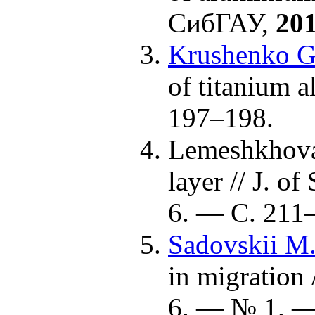
СибГАУ,
20
Krushenko G
of titanium 
1
97–198
.
Lemeshkhova
layer // J. o
6. — С. 2
11
Sadovskii M.
in migration 
6. — № 1. —