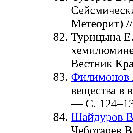
Cейсмически
Метеорит) /
Турицына Е.
хемилюминес
Вестник Кр
Филимонов 
вещества в 
— С. 1
24–1
Шайдуров В
Чеботарев В.