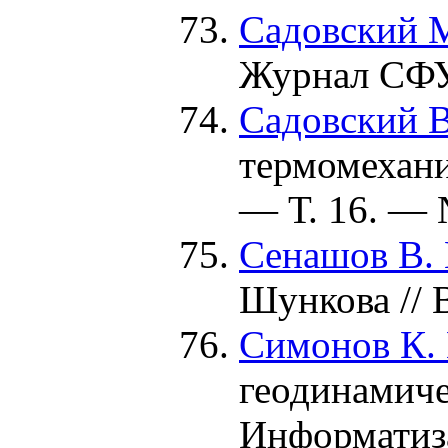
Садовский М
Журнал СФУ
Садовский В
термомехани
— Т. 16. — 
Сенашов В. 
Шункова //
Симонов К. 
геодинамиче
Информатиза