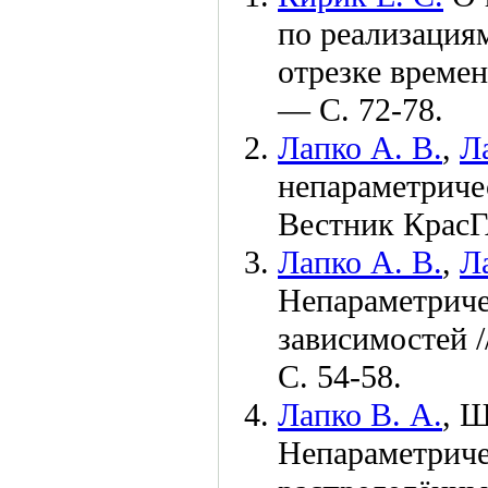
по реализация
отрезке време
— С. 72-78.
Лапко А. В.
,
Л
непараметричес
Вестник Крас
Лапко А. В.
,
Л
Непараметриче
зависимостей 
С. 54-58.
Лапко В. А.
,
Щ
Непараметриче