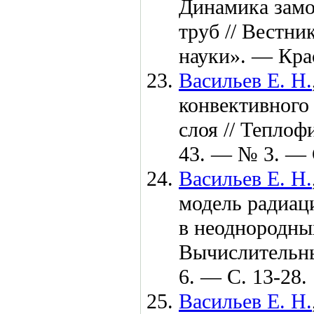
Динамика замо
труб // Вестн
науки». — Крас
Васильев Е. Н.
конвективного
слоя // Тепло
43. — № 3. — 
Васильев Е. Н.
модель радиац
в неоднородны
Вычислительн
6. — С. 13-28.
Васильев Е. Н.