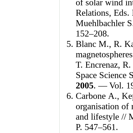
of solar wind in
Relations, Eds.
Muehlbachler S
1
52–208
.
Blanc M.
,
R. K
magnetospheres 
T. Encrenaz
,
R.
Space Science S
2005
. — Vol. 1
Carbone A.
,
Ke
organisation of
and lifestyle //
P. 5
47–561
.