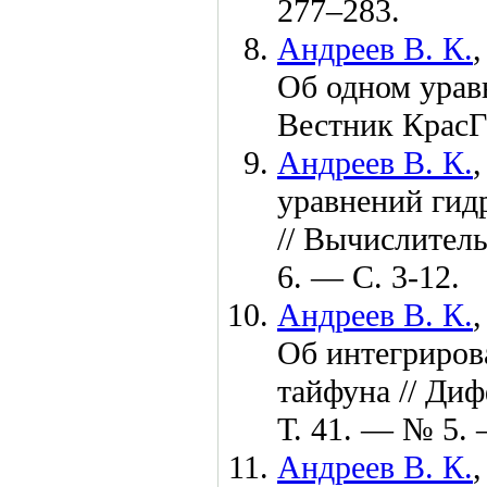
2
77–283
.
Андреев В. К.
Об одном урав
Вестник Крас
Андреев В. К.
уравнений гид
// Вычислител
6. — С. 3-12.
Андреев В. К.
Об интегриров
тайфуна // Ди
Т. 41. — № 5. 
Андреев В. К.