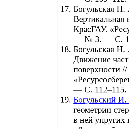
Богульская Н. 
Вертикальная в
КрасГАУ. «Рес
— № 3. — С. 
Богульская Н. 
Движение част
поверхности //
«Ресурсосбер
— С. 1
12–115
.
Богульский И.
геометрии сте
в ней упругих 