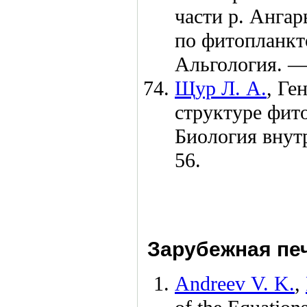
части р. Ангар
по фитопланкт
Альгология. 
Щур Л. А.
,
Ген
структуре фитоп
Биология внут
56.
Зарубежная печ
Andreev V. K.
,