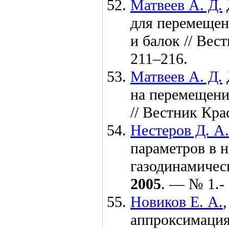
Матвеев А. Д.
для перемещен
и балок // Ве
2
11–216
.
Матвеев А. Д.
на перемещени
// Вестник Кр
Нестеров Д. А.
параметров в 
газодинамичес
2005
. — № 1.- 
Новиков Е. А.
аппроксимация