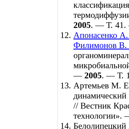
классификация
термодиффузии
2005
. — Т. 41
Апонасенко А.
Филимонов В. 
органоминерал
микробиальной
—
2005
. — Т.
Артемьев М. Е
динамический 
// Вестник Кр
технологии».
Белолипецкий 