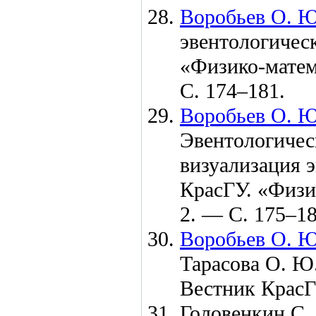
Воробьев О. Ю
эвентологическ
«Физико-матем
С. 1
74–181
.
Воробьев О. Ю
Эвентологичес
визуализация э
КрасГУ. «Физи
2. — С. 1
75–1
Воробьев О. Ю
Тарасова О. Ю
Вестник Крас
Головенкин С. 