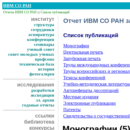
ИВМ СО РАН
Отчеты ИВМ СО РАН
::
Список публикаций
институт
Отчет ИВМ СО РАН за
структура
сотрудники
аспирантура
Список публикаций
конференции
семинары
Монографии
ученый совет
Центральная печать
совет молодых ученых
Зарубежная печать
профсоюз
техническая база
Труды международных конфере
история
Труды всероссийских и региона
фотогалерея
Тезисы конференций
Учебно-методическая литература
исследования
разработки
Авторефераты диссертаций
экспедиции
Местные издания
эл. архив
Электронные публикации
годовые отчеты
Патенты
ссылки
Свидетельства о государственн
библиотека
Монографии (5
конкурсы