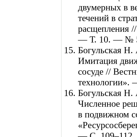
двумерных в в
течений в стр
расщепления /
— Т. 10. — № 
Богульская Н. 
Имитация движ
сосуде // Вес
технологии».
Богульская Н. 
Численное реш
в подвижном со
«Ресурсосбер
— С. 1
09–112
.