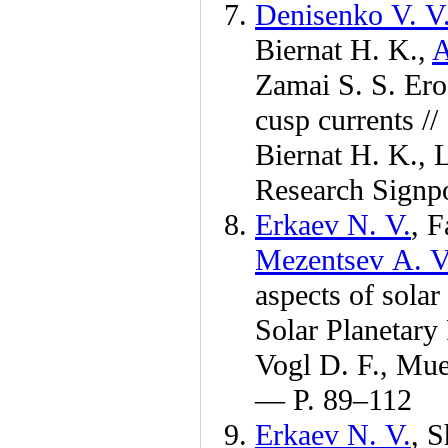
Denisenko V. V
Biernat H. K.
,
A
Zamai S. S.
Eros
cusp currents //
Biernat H. K.
,
Research Sign
Erkaev N. V.
,
F
Mezentsev A. V
aspects of solar
Solar Planetary
Vogl D. F.
,
Mue
— P.
89–112
Erkaev N. V.
,
S