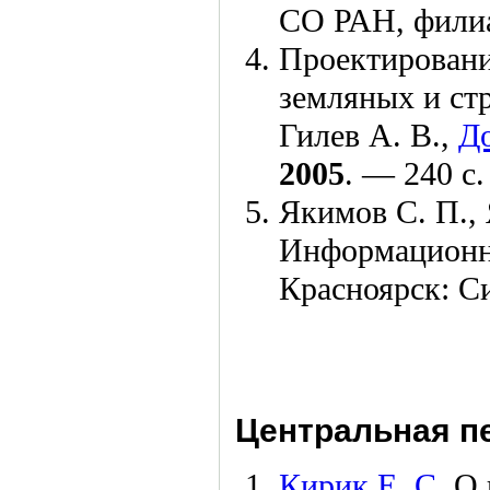
СО РАН, фили
Проектировани
земляных и ст
Гилев А. В.
,
До
2005
. — 240 с.
Якимов С. П.
,
Информационны
Красноярск: С
Центральная пе
Кирик Е. С.
О 