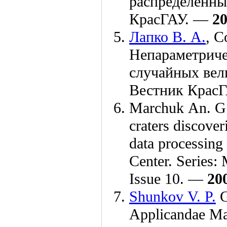
распределённы
КрасГАУ. —
2
Лапко В. А.
,
С
Непараметриче
случайных вели
Вестник Крас
Marchuk An. G
craters discove
data processing
Center. Series:
Issue 10. —
20
Shunkov V. P.
G
Applicandae Ma