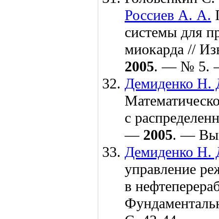
Россиев А. А.
П
системы для п
миокарда // И
2005
. — № 5. 
Демиденко Н. 
Математическо
с распределен
—
2005
. — Вып
Демиденко Н. 
управление ре
в нефтеперера
Фундаменталь