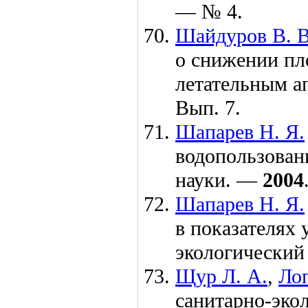
— № 4.
Шайдуров В. В
о снижении пл
летательным а
Вып. 7.
Шапарев Н. Я.
водопользован
науки. —
2004
Шапарев Н. Я.
в показателях 
экологически
Щур Л. А.
,
Лоп
санитарно-эко