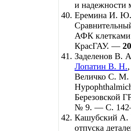
и надежности
Еремина И. Ю
Сравнительный
АФК клетками 
КрасГАУ. —
2
Заделенов В. А
Лопатин В. Н.
Величко С. М.
Hypophthalmich
Березовской Г
№ 9. — С. 1
42
Кашубский А. 
отпуска детале