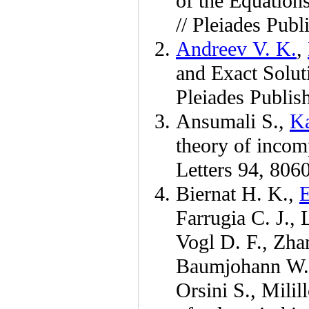
of the Equatio
// Pleiades Pub
Andreev V. K.
,
and Exact Solut
Pleiades Publis
Ansumali S.
,
Ka
theory of incom
Letters 94, 80
Biernat H. K.
,
E
Farrugia C. J.
,
Vogl D. F.
,
Zha
Baumjohann W.
Orsini S.
,
Milil