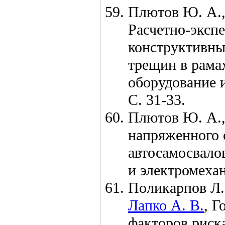
Плютов Ю. А.
Расчетно-эксп
конструктивны
трещин в рамах
оборудование 
С. 31-33.
Плютов Ю. А.
напряженного 
автосамосвалов
и электромеха
Поликарпов Л.
Лапко А. В.
,
Г
факторов риск