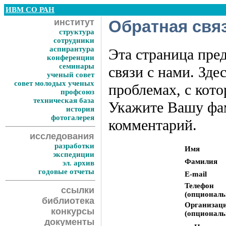
ИВМ СО РАН
институт
Обратная свя
структура
сотрудники
аспирантура
Эта страница пре
конференции
семинары
связи с нами. Зд
ученый совет
совет молодых ученых
проблемах, с кот
профсоюз
техническая база
Укажите Вашу фам
история
фотогалерея
комментарий.
исследования
разработки
Имя
экспедиции
Фамилия
эл. архив
годовые отчеты
E-mail
Телефон
ссылки
(опциональ
библиотека
Организац
конкурсы
(опциональ
документы