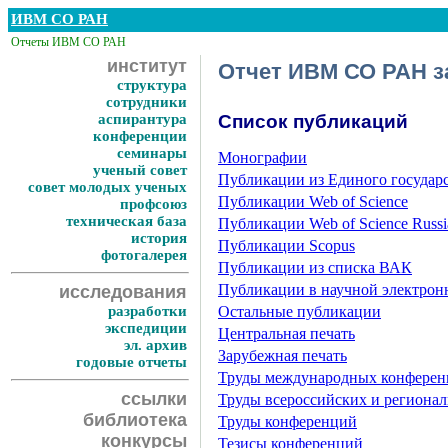
ИВМ СО РАН
Отчеты ИВМ СО РАН
институт
Отчет ИВМ СО РАН за
структура
сотрудники
аспирантура
Список публикаций
конференции
семинары
Монографии
ученый совет
Публикации из Единого государ
совет молодых ученых
Публикации Web of Science
профсоюз
техническая база
Публикации Web of Science Russia
история
Публикации Scopus
фотогалерея
Публикации из списка ВАК
Публикации в научной электро
исследования
разработки
Остальные публикации
экспедиции
Центральная печать
эл. архив
Зарубежная печать
годовые отчеты
Труды международных конфере
ссылки
Труды всероссийских и региона
библиотека
Труды конференций
конкурсы
Тезисы конференций