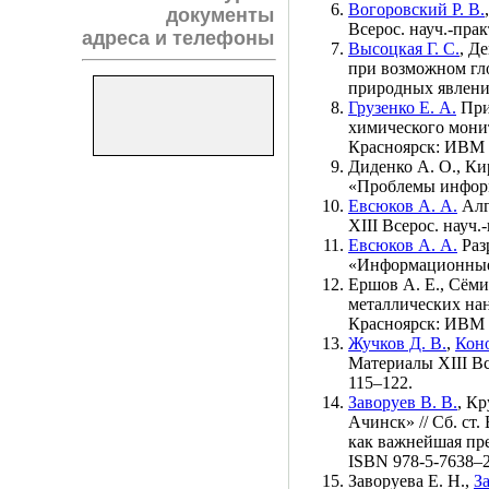
Вогоровский Р. В.
документы
Всерос. науч.-пр
адреса и телефоны
Высоцкая Г. С.
,
Де
при возможном гл
природных явлени
Грузенко Е. А.
При
химического монит
Красноярск: ИВМ
Диденко А. О.
,
Ки
«Проблемы инфор
Евсюков А. А.
Алг
XIII Всерос. нау
Евсюков А. А.
Раз
«Информационные 
Ершов А. Е.
,
Сёми
металлических нан
Красноярск: ИВМ
Жучков Д. В.
,
Коно
Материалы XIII В
1
15–122
.
Заворуев В. В.
,
Кр
Ачинск» // Сб. ст
как важнейшая пр
ISBN 978-5-76
38–
Заворуева Е. Н.
,
З