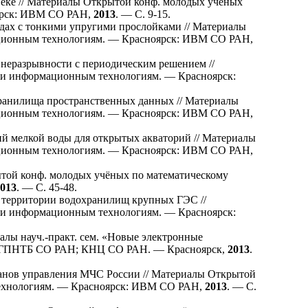
веке // Материалы Открытой конф. молодых учёных
ярск: ИВМ СО РАН,
2013
. — С. 9-15.
дах с тонкими упругими прослойками // Материалы
ционным технологиям. — Красноярск: ИВМ СО РАН,
неразрывности с периодическим решением //
 и информационным технологиям. — Красноярск:
анилища пространственных данных // Материалы
ционным технологиям. — Красноярск: ИВМ СО РАН,
ий мелкой воды для открытых акваторий // Материалы
ционным технологиям. — Красноярск: ИВМ СО РАН,
той конф. молодых учёных по математическому
013
. — С. 45-48.
 территории водохранилищ крупных ГЭС //
 и информационным технологиям. — Красноярск:
алы науч.-практ. сем. «Новые электронные
/ ГПНТБ СО РАН; КНЦ СО РАН. — Красноярск,
2013
.
анов управления МЧС России // Материалы Открытой
технологиям. — Красноярск: ИВМ СО РАН,
2013
. — С.