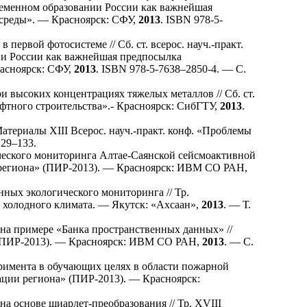
временном образовании России как важнейшая
среды». — Красноярск: СФУ,
2013
. ISBN 978-5-
первой фотосистеме // Сб. ст. всерос. науч.-практ.
ии России как важнейшая предпосылка
асноярск: СФУ,
2013
. ISBN 978-5-76
38–285
0-4. — С.
 высоких концентрациях тяжелых металлов // Сб. ст.
афтного строительства».- Красноярск: СибГТУ,
2013
.
атериалы XIII Всерос. науч.-практ. конф. «Проблемы
1
29–133
.
еского мониторинга Алтае-Саянской сейсмоактивной
и региона» (ПИР-2013). — Красноярск: ИВМ СО РАН,
ных экологического мониторинга // Тр.
 холодного климата. — Якутск: «Ахсаан»,
2013
. — Т.
на примере «Банка пространственных данных» //
» (ПИР-2013). — Красноярск: ИВМ СО РАН,
2013
. — С.
имента в обучающих целях в области пожарной
зации региона» (ПИР-2013). — Красноярск:
 основе шиарлет-преобразования // Тр. XVIII