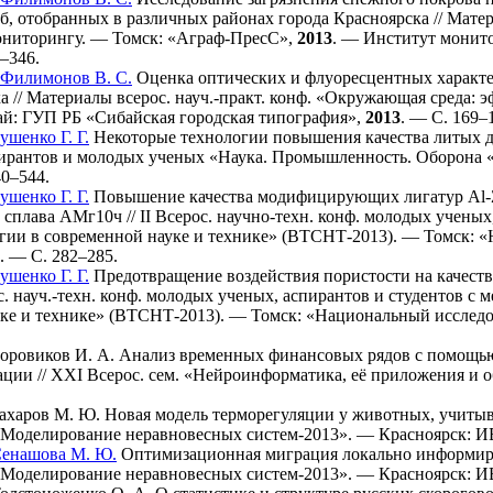
б, отобранных в различных районах города Красноярска // Мате
ониторингу. — Томск: «Аграф-ПресС»,
2013
. — Институт монито
–346
.
Филимонов В. С.
Оценка оптических и флуоресцентных характе
а // Материалы всерос. науч.-практ. конф. «Окружающая среда: 
ай: ГУП РБ «Сибайская городская типография»,
2013
. — С. 1
69–
ушенко Г. Г.
Некоторые технологии повышения качества литых дет
спирантов и молодых ученых «Наука. Промышленность. Оборона
40–544
.
ушенко Г. Г.
Повышение качества модифицирующих лигатур Al-Z
сплава АМг10ч // II Всерос. научно-техн. конф. молодых ученых
гии в современной науке и технике» (ВТСНТ-2013). — Томск: 
2. — С. 2
82–285
.
ушенко Г. Г.
Предотвращение воздействия пористости на качест
рос. науч.-техн. конф. молодых ученых, аспирантов и студентов
уке и технике» (ВТСНТ-2013). — Томск: «Национальный исследо
оровиков И. А.
Анализ временных финансовых рядов с помощью 
ации // XXI Всерос. сем. «Нейроинформатика, её приложения и
ахаров М. Ю.
Новая модель терморегуляции у животных, учитыв
 «Моделирование неравновесных систем-2013». — Красноярск:
енашова М. Ю.
Оптимизационная миграция локально информиров
 «Моделирование неравновесных систем-2013». — Красноярск: