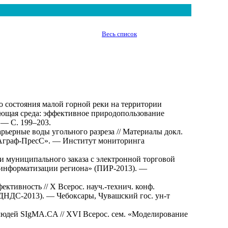
Весь список
 состояния малой горной реки на территории
жающая среда: эффективное природопользование
 — С. 1
99–203
.
ерные воды угольного разреза // Материалы докл.
«Аграф-ПресС». — Институт мониторинга
 муниципального заказа с электронной торговой
ы информатизации региона» (ПИР-2013). —
ективность // Х Всерос. науч.-технич. конф.
ДНДС-2013). — Чебоксары, Чувашский гос. ун-т
людей SIgMA.CA // XVI Всерос. сем. «Моделирование