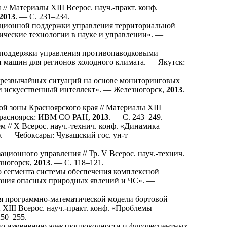
 Материалы XIII Всерос. науч.-практ. конф.
2013
. — С. 2
31–234
.
ционной поддержки управления территориальной
ические технологии в науке и управлении». —
 поддержки управления противопаводковыми
и машин для регионов холодного климата. — Якутск:
резвычайных ситуаций на основе мониторинговых
а и искусственный интеллект». — Железногорск,
2013
.
 зоны Красноярского края // Материалы XIII
 Красноярск: ИВМ СО РАН,
2013
. — С. 2
43–249
.
 // Х Всерос. науч.-технич. конф. «Динамика
 — Чебоксары: Чувашский гос. ун-т
ионного управления // Тр. V Всерос. науч.-технич.
зногорск,
2013
. — С. 1
18–121
.
 сегмента системы обеспечения комплексной
рования опасных природных явлений и ЧС». —
 программно-математической модели бортовой
XIII Всерос. науч.-практ. конф. «Проблемы
2
50–255
.
по изменению электропроводности и флуоресцентных