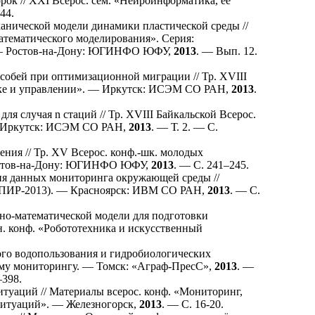
рок // XXI Всерос. сем. «Нейроинформатика, её
44
.
анической модели динамики пластической среды //
атематического моделирования». Серия:
. — Ростов-на-Дону: ЮГИНФО ЮФУ,
2013
. — Вып. 12.
бей при оптимизационной миграции // Тр. XVIII
ауке и управлении». — Иркутск: ИСЭМ СО РАН,
2013
.
 случая n стаций // Тр. XVIII Байкальской Всерос.
 — Иркутск: ИСЭМ СО РАН,
2013
. — Т. 2. — С.
ия // Тр. XV Всерос. конф.-шк. молодых
Ростов-на-Дону: ЮГИНФО ЮФУ,
2013
. — С. 2
41–245
.
ия данных мониторинга окружающей среды //
» (ПИР-2013). — Красноярск: ИВМ СО РАН,
2013
. — С.
о-математической модели для подготовки
хн. конф. «Робототехника и искусственный
го водопользования и гидробиологических
кому мониторингу. — Томск: «Аграф-ПресС»,
2013
. —
–398
.
туаций // Материалы всерос. конф. «Мониторинг,
ситуаций». — Железногорск,
2013
. — С. 16-20.