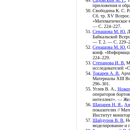
Садовский М. Г.
,
Т
приложения и обр
Свободина К. С.
Р
Сб. тр. XV Всерос
«Математическое
— С. 2
24–227
.
Сенашова М. Ю.
Д
Байкальской Всер
— Т. 2. — С. 2
29–
Сенашова М. Ю.
О
конф. «Информаци
2
24–229
.
Степанова И. В.
Мо
исследователей 
Токарев А. В.
Архи
Материалы XIII В
2
96–301
.
Углев В. А.
,
Ножен
операторов бортов
интеллект». — Же
Шапарев Н. Я.
,
Ан
показателях // М
Институт монитор
Шайдуров В. В.
Не
моделирование и 