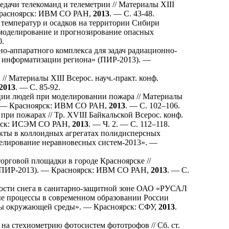
дачи телекоманд и телеметрии // Материалы XIII
 Красноярск: ИВМ СО РАН,
2013
. — С. 43-48.
температур и осадков на территории Сибири
 моделирование и прогнозирование опасных
0.
о-аппаратного комплекса для задач радиационно-
мы информатизации региона» (ПИР-2013). —
/ Материалы XIII Всерос. науч.-практ. конф.
2013
. — С. 85-92.
ции людей при моделировании пожара // Материалы
). — Красноярск: ИВМ СО РАН,
2013
. — С. 1
02–106
.
ри пожарах // Тр. XVIII Байкальской Всерос. конф.
утск: ИСЭМ СО РАН,
2013
. — Ч. 2. — С. 1
12–118
.
ты в коллоидных агрегатах полидисперсных
делирование неравновесных систем-2013». —
рговой площадки в городе Красноярске //
» (ПИР-2013). — Красноярск: ИВМ СО РАН,
2013
. — С.
ости снега в санитарно-защитной зоне ОАО «РУСАЛ
ные процессы в современном образовании России
ны окружающей среды». — Красноярск: СФУ,
2013
.
а стехиометрию фотосистем фототрофов // Сб. ст.