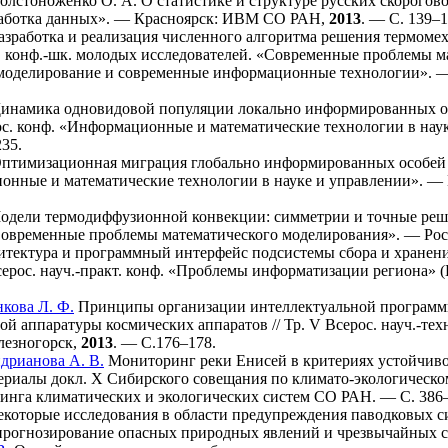
олстоноженко О. А.
О статистике и структуре русских скорогово
аботка данных». — Красноярск: ИВМ СО РАН,
2013
. — С. 1
39–1
азработка и реализация численного алгоритма решения термомех
. конф.-шк. молодых исследователей. «Современные проблемы м
 моделирование и современные информационные технологии»
инамика одновидовой популяции локально информированных осо
ос. конф. «Информационные и математические технологии в н
235
.
птимизационная миграция глобально информированных особей для
онные и математические технологии в науке и управлении».
дели термодиффузионной конвекции: симметрии и точные решен
«Современные проблемы математического моделирования». — 
тектура и программный интерфейс подсистемы сбора и хранен
серос. науч.-практ. конф. «Проблемы информатизации региона
кова Л. Ф.
Принципы организации интеллектуальной программн
ой аппаратуры космических аппаратов // Тр. V Всерос. науч.-те
лезногорск,
2013
. — С.1
76–178
.
дрианова А. В.
Мониторинг реки Енисей в критериях устойчиво
атериалы докл. X Сибирского совещания по климато-экологичес
инга климатических и экологических систем СО РАН. — С. 3
86
которые исследования в области предупреждения паводковых си
прогнозирование опасных природных явлений и чрезвычайных 