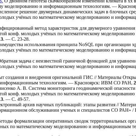
В.
О двойном гипотеза скачкообразном изменении климата в xx 
ому моделированию и информационным технологиям. — Красно
сленное решение двумерных динамических задач в блочных сре
олодых учёных по математическому моделированию и информа
ицированный метод характеристик для двумерного уравнения 
ой конф. молодых учёных по математическому моделированию
13
. — С. 23-28.
имущества использования принципа NoSQL при организации хр
олодых учёных по математическому моделированию и информа
братная задача с неизвестной граничной функцией для уравнен
олодых учёных по математическому моделированию и информа
т создания и внедрения оригинальной ГИС // Материалы Откры
 информационным технологиям. — Красноярск: ИВМ СО РАН,
2
исенко А. В.
Система мониторинга геодинамической опасности
ой конф. молодых учёных по математическому моделированию
13
. — С. 49-57.
ктронный архив научных публикаций: этапы развития // Матери
формационном обслуживании ученых и специалистов СО РАН» 
тоды формализации оперативных сводок территориальных орг
ёных по математическому моделированию и информационным 