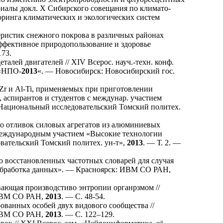
риалы докл. X Сибирского совещания по климато-
ринга климатических и экологических систем
ристик снежного покрова в различных районах
эффективное природопользование и здоровье
173
.
алей двигателей // XIV Всерос. науч.-техн. конф.
 «НПО-
2013
«. — Новосибирск: Новосибирский гос.
r и Al-Ti, применяемых при приготовлении
, аспирантов и студентов с междунар. участием
«Национальный исследовательский Томский политех.
во отливок силовых агрегатов из алюминиевых
 с международным участием «Высокие технологии
вательский Томский политех. ун-т»,
2013
. — Т. 2. —
восстановленных частотных словарей для случая
 обработка данных». — Красноярск: ИВМ СО РАН,
ающая производстиво энтропии органрзмом //
 ИВМ СО РАН,
2013
. — С. 48-54.
анных особей двух видового сообщества //
 ИВМ СО РАН,
2013
. — С. 1
22–129
.