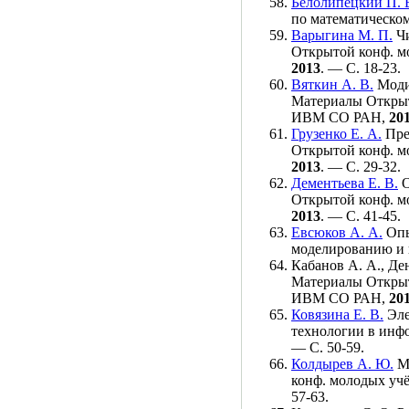
Белолипецкий П. 
по математическ
Варыгина М. П.
Чи
Открытой конф. м
2013
. — С. 18-23.
Вяткин А. В.
Модиф
Материалы Открыт
ИВМ СО РАН,
20
Грузенко Е. А.
Пре
Открытой конф. м
2013
. — С. 29-32.
Дементьева Е. В.
О
Открытой конф. м
2013
. — С. 41-45.
Евсюков А. А.
Опы
моделированию и
Кабанов А. А.
,
Ден
Материалы Открыт
ИВМ СО РАН,
20
Ковязина Е. В.
Эле
технологии в ин
— С. 50-59.
Колдырев А. Ю.
Ме
конф. молодых уч
57-63.