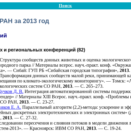
Поиск
РАН за 2013 год
ций
х и региональных конференций (82)
Структура сообществ донных животных и оценка экологического
родного парка // Материалы всерос. науч.-практ. конф. «Окру
ка». — Сибай: ГУП РБ «Сибайская городская типография»,
2013
.
Трансформация донных сообществ малой реки, принимающей карь
вещания по климато-экологическому мониторингу». — Томск: 
экологических систем СО РАН,
2013
. — С. 2
65–273
.
учков Д. В.
Интеграция автоматизированной системы поддержки
ндер» // Материалы XIII Всерос. науч.-практ. конф. «Проблем
 СО РАН,
2013
. — С. 23-27.
иков Е. А.
Параллельный алгоритм (2,2)-метода: ускорение и эфф
йных дискретных электротехнических и электронных систем» (
а,
2013
. — С. 27-32.
ледовании пересечения и слияния потоков в модели движения 
стем-2013». — Красноярск: ИВМ СО РАН,
2013
. — С. 19-24.