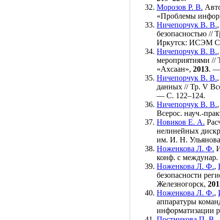
Морозов Р. В.
Авто
«Проблемы инфор
Ничепорчук В. В.
безопасностью // 
Иркутск: ИСЭМ 
Ничепорчук В. В.
мероприятиями // 
«Ахсаан»,
2013
. —
Ничепорчук В. В.
данных // Тр. V В
— С. 1
22–124
.
Ничепорчук В. В.
Всерос. науч.-пр
Новиков Е. А.
Расч
нелинейных дискр
им. И. Н. Ульянов
Ноженкова Л. Ф.
И
конф. с междунар.
Ноженкова Л. Ф.
,
безопасности реги
Железногорск,
201
Ноженкова Л. Ф.
,
аппаратуры команд
информатизации р
Постникова П. В.
,