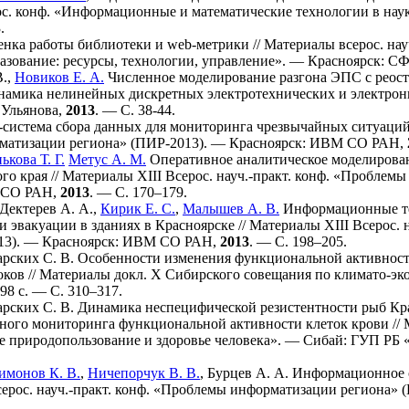
ос. конф. «Информационные и математические технологии в н
.
нка работы библиотеки и web-метрики // Материалы всерос. нау
азование: ресурсы, технологии, управление». — Красноярск: С
В.
,
Новиков Е. А.
Численное моделирование разгона ЭПС с реоста
инамика нелинейных дискретных электротехнических и электро
. Ульянова,
2013
. — С. 38-44.
система сбора данных для мониторинга чрезвычайных ситуаций /
матизации региона» (ПИР-2013). — Красноярск: ИВМ СО РАН,
ькова Т. Г.
Метус А. М.
Оперативное аналитическое моделирова
го края // Материалы XIII Всерос. науч.-практ. конф. «Пробле
 СО РАН,
2013
. — С. 1
70–179
.
Дектерев А. А.
,
Кирик Е. С.
,
Малышев А. В.
Информационные те
и эвакуации в зданиях в Красноярске // Материалы XIII Всерос.
13). — Красноярск: ИВМ СО РАН,
2013
. — С. 1
98–205
.
арских С. В.
Особенности изменения функциональной активности
ков // Материалы докл. X Сибирского совещания по климато-эк
98 с. — С. 3
10–317
.
арских С. В.
Динамика неспецифической резистентности рыб Кр
ого мониторинга функциональной активности клеток крови // М
е природопользование и здоровье человека». — Сибай: ГУП РБ 
имонов К. В.
,
Ничепорчук В. В.
,
Бурцев А. А.
Информационное об
серос. науч.-практ. конф. «Проблемы информатизации региона