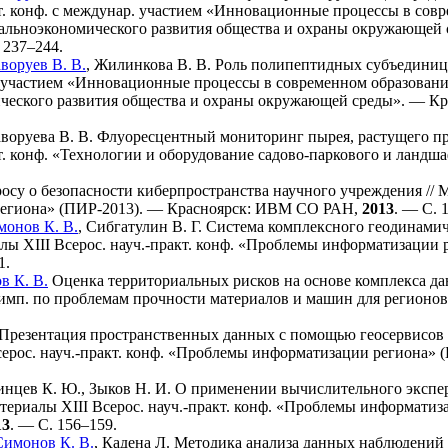
кт. конф. с междунар. участием «Инновационные процессы в со
альноэкономического развития общества и охраны окружающей 
 2
37–244
.
аворуев В. В.
,
Жилинкова В. В.
Роль полипептидных субъединиц в 
. участием «Инновационные процессы в современном образован
ческого развития общества и охраны окружающей среды». — Кр
аворуева В. В.
Флуоресцентный мониторинг пырея, растущего при
кт. конф. «Технологии и оборудование садово-паркового и ландш
осу о безопасности киберпространства научного учреждения // М
егиона» (ПИР-2013). — Красноярск: ИВМ СО РАН,
2013
. — С. 
монов К. В.
,
Сибгатулин В. Г.
Система комплексного геодинамич
алы XIII Всерос. науч.-практ. конф. «Проблемы информатизаци
1
.
в К. В.
Оценка территориальных рисков на основе комплекса дан
имп. по проблемам прочности материалов и машин для регионов
Презентация пространственных данных с помощью геосервисов 
серос. науч.-практ. конф. «Проблемы информатизации региона
инцев К. Ю.
,
Зыков Н. И.
О применении вычислительного экспер
атериалы XIII Всерос. науч.-практ. конф. «Проблемы информати
13
. — С. 1
56–159
.
Симонов К. В.
,
Кадена Л.
Методика анализа данных наблюдений на