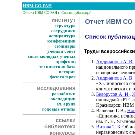
ИВМ СО РАН
Отчеты ИВМ СО РАН
::
Список публикаций
институт
Отчет ИВМ СО 
структура
сотрудники
аспирантура
Список публика
конференции
семинары
ученый совет
Труды всероссийски
совет молодых ученых
профсоюз
Андрианова А. В.
техническая база
национального при
история
и здоровье челове
фотогалерея
Андрианова А. В.
«X Сибирского со
исследования
климатических и 
разработки
Белорусов А. И.
,
Ж
экспедиции
площадкой «РТС-те
эл. архив
Красноярск: ИВМ
годовые отчеты
Ващенко Г. В.
,
Нов
«Динамика нелине
ссылки
им. И. Н. Ульянов
библиотека
Витова Т. Б.
Об исс
неравновесных си
конкурсы