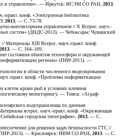
ауке и управлении». — Иркутск: ИСЭМ СО РАН,
2013
.
ч.-практ. конф. «Электронная библиотека
ФУ,
2013
. — С. 73-78.
тно-контакторным управлением // Х Всерос. науч.-
нных систем» (ДНДС-2013). — Чебоксары: Чувашский
/ Материалы XIII Всерос. науч.-практ. конф.
2013
. — С. 1
64–169
.
ние состояния объектов техносферы и окружающей
мы информатизации региона» (ПИР-2013). —
хнологии в области численного моделирования
 науч.-практ. конф. «Проблемы информатизации
 клеток крови рыб в условиях влияния
ологическому мониторингу. — Томск: «Аграф-
асноярского водохранилища по данным
атериалы всерос. науч.-практ. конф. «Окружающая
«Сибайская городская типография»,
2013
. — С.
еспечение для решения задач безопасности ГТС //
» (ПИР-2013). — Красноярск: ИВМ СО РАН,
2013
. — С.