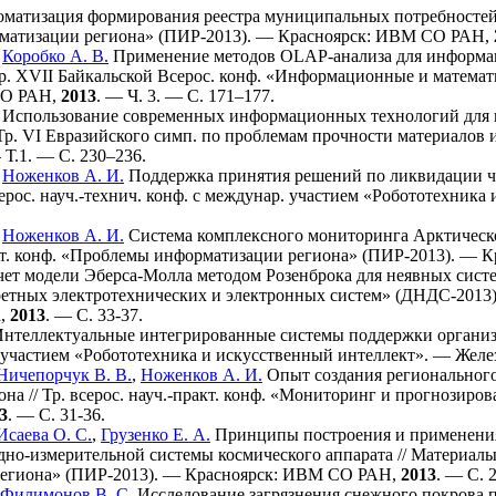
матизация формирования реестра муниципальных потребностей //
матизации региона» (ПИР-2013). — Красноярск: ИВМ СО РАН,
,
Коробко А. В.
Применение методов OLAP-анализа для информа
Тр. XVII Байкальской Всерос. конф. «Информационные и математ
СО РАН,
2013
. — Ч. 3. — С. 1
71–177
.
, Использование современных информационных технологий для
Тр. VI Евразийского симп. по проблемам прочности материалов 
 Т.1. — С. 2
30–236
.
,
Ноженков А. И.
Поддержка принятия решений по ликвидации ч
серос. науч.-технич. конф. с междунар. участием «Робототехник
,
Ноженков А. И.
Система комплексного мониторинга Арктической
акт. конф. «Проблемы информатизации региона» (ПИР-2013). —
ет модели Эберса-Молла методом Розенброка для неявных систем
етных электротехнических и электронных систем» (ДНДС-2013).
а,
2013
. — С. 33-37.
нтеллектуальные интегрированные системы поддержки организац
 участием «Робототехника и искусственный интеллект». — Желе
Ничепорчук В. В.
,
Ноженков А. И.
Опыт создания регионального
она // Тр. всерос. науч.-практ. конф. «Мониторинг и прогнози
3
. — С. 31-36.
Исаева О. С.
,
Грузенко Е. А.
Принципы построения и применения
но-измерительной системы космического аппарата // Материалы 
егиона» (ПИР-2013). — Красноярск: ИВМ СО РАН,
2013
. — С. 
Филимонов В. С.
Исследование загрязнения снежного покрова 