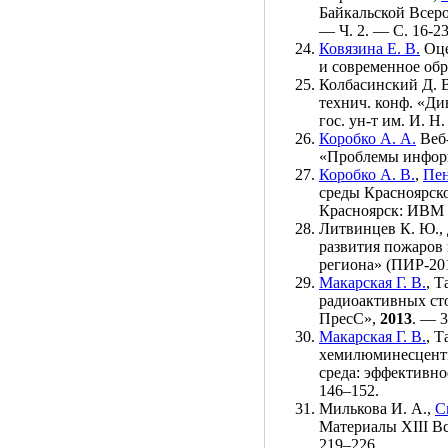
Байкальской Всер
— Ч. 2. — С. 16-23
Ковязина Е. В.
Оце
и современное обр
Колбасинский Д. 
технич. конф. «Д
гос. ун-т им. И. Н
Коробко А. А.
Веб-
«Проблемы инфор
Коробко А. В.
,
Пен
среды Красноярско
Красноярск: ИВМ
Литвинцев К. Ю.
,
развития пожаров 
региона» (ПИР-20
Макарская Г. В.
,
Т
радиоактивных сто
ПресС»,
2013
. — 3
Макарская Г. В.
,
Т
хемилюминесцентн
среда: эффективно
1
46–152
.
Милькова И. А.
,
С
Материалы XIII В
2
19–226
.