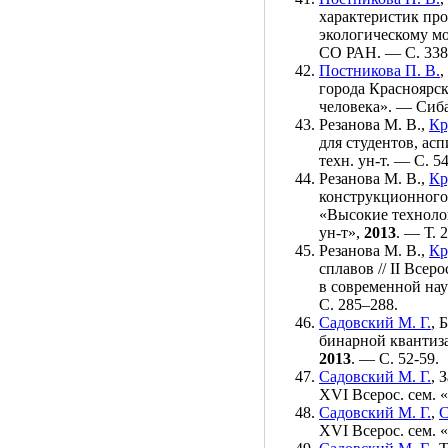
характеристик про
экологическому м
СО РАН. — С. 3
38
Постникова П. В.
,
города Красноярск
человека». — Сиб
Резанова М. В.
,
Кр
для студентов, а
техн. ун-т. — С. 5
Резанова М. В.
,
Кр
конструкционного 
«Высокие техноло
ун-т»,
2013
. — Т. 
Резанова М. В.
,
Кр
сплавов // II Все
в современной на
С. 2
85–288
.
Садовский М. Г.
,
Б
бинарной квантиз
2013
. — С. 52-59.
Садовский М. Г.
,
З
XVI Всерос. сем.
Садовский М. Г.
,
С
XVI Всерос. сем.