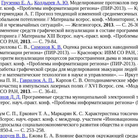
,
Грузенко Е. А.
,
Колдырев А. Ю.
Моделирование протоколов пере
акт. конф. «Проблемы информатизации региона» (ПИР-2013). —
герменджи А. Г.
Прогноз тенденций изменений среднемесячных 
обальном потеплении // Материалы всерос. конф. «Мониторинг,
й и чрезвычайных ситуаций». — Железногорск,
2013
. — С. 26-3
менение средств графической визуализации в составе программн
оринга // Материалы XIII Всерос. науч.-практ. конф. «Пробле
 СО РАН,
2013
. — С. 79-84.
риллова С. В.
,
Симонов К. В.
Оценка риска морских наводнений /
матизации региона» (ПИР-2013). — Красноярск: ИВМ СО РАН,
оритм визуализации процессов распространения дыма и эвакуа
ч.-практ. конф. «Проблемы информатизации региона» (ПИР-2013
работка графической среды для моделирования эвакуации людей п
и математические технологии в науке и управлении». — Ирк
на П. Н.
,
Гаврилюк А. П.
,
Карпов С. В.
Оптодинамические эффек
очастиц в импульсных лазерных полях // XVI Всерос. сем. «Мо
 СО РАН,
2013
. — С. 36-41.
нов Д. Д.
Программные средства муниципальной электронной то
серос. науч.-практ. конф. «Проблемы информатизации региона
ум С. П.
,
Еркович Т. А.
,
Маркарян К. С.
Характеристика токсичн
. Всерос. науч.-практ. конф. с междунар. участием «Инновацион
едпосылка социальноэкономического развития общества и охра
285
0-4. — С. 2
53–258
.
аворуев В. В.
,
Ежова Е. А.
Влияние факторов окружающей среды н