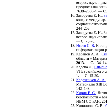
всерос. науч.-пра
предпосылка соци
76
38–285
0-4. — С.
Заворуева Е. Н.
,
З
конф. с междунар
социальноэкономи
2
44–253
.
Заворуева Е. Н.
,
З
всерос. науч.-пра
— С. 75-78.
Исаев С. В.
К вопр
информатизации р
Кабанов А. А.
,
Си
области // Матери
2013
. — С. 1
34–14
Кадена Л.
,
Симоно
VI Евразийского с
1. — С. 15-20.
Кадочников А. А.
Материалы XIII В
1
42–148
.
Кирик Е. С.
,
Литв
безопасности // М
ИВМ СО РАН,
20
Кириллова С. В.
,