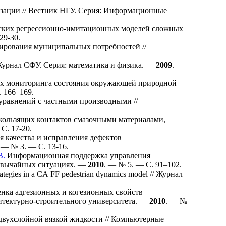
зации // Вестник НГУ. Серия: Информационные
ских регрессионно-имитационныx моделей сложных
29-30.
ирования муниципальных потребностей //
Журнал СФУ. Серия: математика и физика. —
2009
. —
х мониторинга состояния окружающей природной
. 1
66–169
.
равнений с частными производными //
скользящих контактов смазочными материалами,
С. 17-20.
 качества и исправления дефектов
. — № 3. — С. 13-16.
В.
Информационная поддержка управления
езвычайных ситуациях. —
2010
. — № 5. — С.
91–102
.
strategies in a CA FF pedestrian dynamics model // Журнал
нка адгезионных и когезионных свойств
итектурно-строительного университета. —
2010
. — №
двухслойной вязкой жидкости // Компьютерные