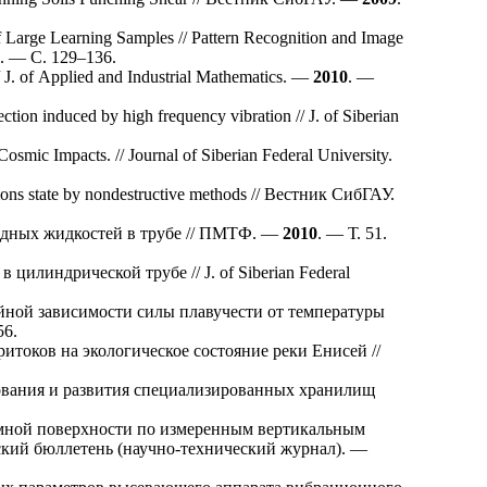
 Large Learning Samples // Pattern Recognition and Image
. — С. 1
29–136
.
/ J. of Applied and Industrial Mathematics. —
2010
. —
ion induced by high frequency vibration // J. of Siberian
smic Impacts. // Journal of Siberian Federal University.
tions state by nondestructive methods // Вестник СибГАУ.
одных жидкостей в трубе // ПМТФ. —
2010
. — Т. 51.
илиндрической трубе // J. of Siberian Federal
ной зависимости силы плавучести от температуры
56.
итоков на экологическое состояние реки Енисей //
ования и развития специализированных хранилищ
земной поверхности по измеренным вертикальным
кий бюллетень (научно-технический журнал). —