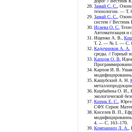
дорог // Вестник 
Замай С. С.
,
Охони
технологии. — Т. 
Замай С. С.
,
Охони
систем // Вестник
Исаева О. С.
Техно
Автоматизация и 
Ищенко А. В.
,
Кир
Т. 2. — № 1. — С. 
Кадочников А. А.
среды. // Горный
Капцов О. В.
Идеа
Программировани
Карпов И. В.
Ушак
модифицированным
Кашубский А. Н.
металлопродукции
Кирбабина О. И.
,
экологической бе
Кирик Е. С.
,
Юргел
СФУ. Серия: Мате
Киселев В. П.
,
Ефр
модифицированных
4. — С. 1
63–170
.
Компаниец Л. А.
,