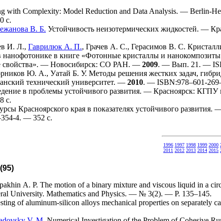
g with Complexity: Model Reduction and Data Analysis. — Berlin-H
0 с.
ежанова В. Б.
Устойчивость неизотермических жидкостей. — Кр
в И. Л.
,
Гаврилюк А. П.
,
Грачев А. С.
,
Герасимов В. С.
Кристалли
в нанофотонике в книге «Фотонные кристаллы и нанокомпозиты:
е свойства». — Новосибирск: СО РАН. —
2009
. — Вып. 21. — IS
рников Ю. А.
,
Уатай Б. У.
Методы решения жестких задач, гибр
танский технический университет. —
2010
. — ISBN:9
78–601
-2
69
дение в проблемы устойчивого развития. — Красноярск: КГПУ 
8 с.
урсы Красноярского края в показателях устойчивого развития. 
–354
-4. — 352 с.
1996
1997
1998
1999
2000
2011
2012
2013
2014
2015
(95)
akhin A. P.
The motion of a binary mixture and viscous liquid in a circ
deral University. Mathematics and Physics. — № 3(2). — P. 1
35–145
.
sting of aluminum-silicon alloys mechanical properties on separatel
adovsky V. M.
Numerical Investigation of the Problem of Cohesive 