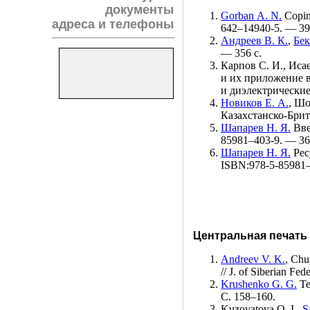
документы
Gorban A. N.
Copin
адреса и телефоны
6
42–149
40-5. — 39
Андреев В. К.
,
Бек
— 356 с.
Карпов С. И.
,
Исае
и их приложение 
и диэлектрически
Новиков Е. А.
,
Шо
Казахстанско-Бри
Шапарев Н. Я.
Вве
859
81–403
-9. — 36
Шапарев Н. Я.
Рес
ISBN:978-5-859
81
Центральная печать 
Andreev V. K.
,
Chup
// J. of Siberian Fe
Krushenko G. G.
Te
С. 1
58–160
.
Kuzovatova O. I.
,
S