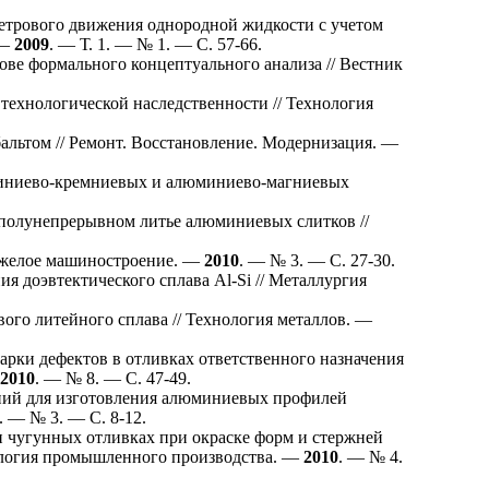
етрового движения однородной жидкости с учетом
 —
2009
. — Т. 1. — № 1. — С. 57-66.
е формального концептуального анализа // Вестник
технологической наследственности // Технология
ьтом // Ремонт. Восстановление. Модернизация. —
миниево-кремниевых и алюминиево-магниевых
олунепрерывном литье алюминиевых слитков //
яжелое машиностроение. —
2010
. — № 3. — С. 27-30.
я доэвтектического сплава Al-Si // Металлургия
го литейного сплава // Технология металлов. —
рки дефектов в отливках ответственного назначения
2010
. — № 8. — С. 47-49.
ий для изготовления алюминиевых профилей
. — № 3. — С. 8-12.
 чугунных отливках при окраске форм и стержней
ология промышленного производства. —
2010
. — № 4.