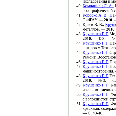
исследования и м
Компаниец Л. А.
,
геострофической 
Коробко А. В.
,
Пен
СибГАУ. —
2010
. 
Краев В. В.
,
Круше
металлов. —
2010
Крушенко Г. Г.
Мод
2010
. — Т. 8. — №
Крушенко Г. Г.
Нек
сплавов // Технол
Крушенко Г. Г.
Оце
Ремонт. Восстано
Крушенко Г. Г.
Пор
Крушенко Г. Г.
Пос
машиностроения.
Крушенко Г. Г.
Тех
2010
. — № 3. — С.
Крушенко Г. Г.
,
Ка
из алюминиево-кр
Крушенко Г. Г.
,
Фи
с волокнистой ст
Крушенко Г. Г.
,
Фи
красками, содерж
— С. 43-46.