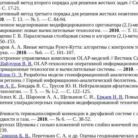
тивный метод второго порядка для решения жестких задач // 
 С. 17-21.
тивный метод третьего порядка для решения жестких неавтоно
10
. — Т. 13. — № 1. — С. 84-94.
енное моделирование модифицированного орегонатора (2,1)-ме
мирование: новые вычислительные технологии. —
2010
. — Т. 11
енко Г. В.
Параллельная столбцовая схема и алгоритм (2,1)-мет
50–153
.
аров А. А.
Явные методы Рунге-Кутта: алгоритмы с контролем т
ауки. —
2010
. — №6. — С. 1
01–107
.
строение управляемых комплексов OLAP-моделей // Вестник 
Шайдуров В. В.
OLAP-технологии оперативной информационно-
формационные технологии и вычислительные системы. —
2010
. 
йлик О. Э.
Разработка модели геоинформационной аналитическо
ния региона // Горный информационно-аналитический бюллетень
в А. Е.
,
Бондарь В. С.
,
Трусов Ю. Н.
Нейтрализация афлатоксина
хнологии. — Т. 5. — № 1-2. — С. 1
22–125
.
йсвих К. Д.
,
Шаронов А. А.
,
Щелканов С. И.
,
Еркаев Н. В.
Повыш
менения ультрадисперсных порошков модифицированной техниче
йчивость термокапиллярной конвекции в двухфазной системе с 
дкости и газа. —
2010
. — № 6. — С. 38-52.
руппах Шункова с сильно вложенной почти слойно конечной 
239
.
Симонов К. В.
,
Перетокин С. А.
и др.
Оценка геодинамических ри