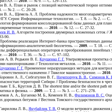
КрасГАУ. —
2010
. — № 9. — С. 1
29–133
.
н В. А.
План и рынок с позиций математической теории оптими
8. — № 2. — С. 20-28.
н В. А.
,
Щемель А. Л.
Проблема надежности многопараметриче
 НГУ. Серия: Информационные технологии. — Т. 8. — № 2. — С. 
логия формирования консолидированной базы данных для план
современные технологии. —
2010
. — № 12. — С. 27-32.
еев И. В.
Алгоритм построения двумерных вложенных сеток // 
83-90.
Проблемы реализации Интернет-банка пространственных данны
 информационно-аналитический бюллетень. —
2009
. — Т. 18. — С
лы дифференциальных операторов и преобразования линейных у
е. —
2010
. — Т. 36. — № 2. — С.
97–102
.
ов А. В.
Редькин В. Е.
Крушенко Г. Г.
Ультразвуковая пропитка 
и нанопорошками // Технология металлов. —
2010
. — № 11. — 
Крушенко Г. Г.
Применение неразрушающих методов для контроля
 ответственного назначени // Тяжелое машиностроение. —
2010
Коровин А. Л.
,
Сибгатулин В. Г.
,
Ничепорчук В. В.
,
Симонов К. 
зопасностью территорий Сибири // Проблемы безопасности в чр
ьян Т. Б.
,
Круглов Д. В.
The shortest time and/or the shortest path 
матика и физика. —
2009
. — Т. 2. — № 3. — С. 2
71–278
.
емов А. А.
,
Бугаенко М. Б.
,
Кеменев Н. В.
,
Филимонов В. С.
Оце
 дорожных битумов // Вестник Томского государственного арх
Гаврилова Л. В.
,
Якубайлик Т. В.
О модели ветрового движения 