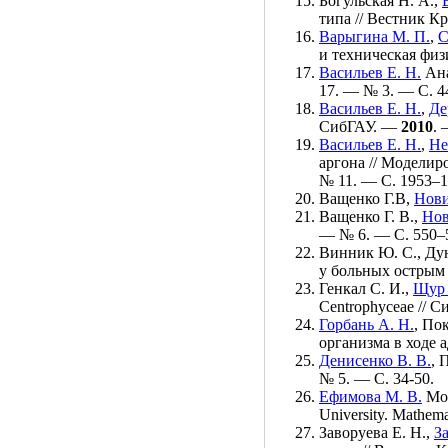
Богульская Н. А.
,
типа // Вестник К
Варыгина М. П.
,
С
и техническая физ
Васильев Е. Н.
Ана
17. — № 3. — С. 4
Васильев Е. Н.
,
Де
СибГАУ. —
2010
. 
Васильев Е. Н.
,
Не
аргона // Модели
№ 11. — С. 19
53–1
Ващенко Г.
В,
Нови
Ващенко Г. В.
,
Нов
— № 6. — С. 5
50–
Винник Ю. С.
,
Дун
у больных острым
Генкал C. И.
,
Щур 
Centrophyceae // 
Горбань А. Н.
,
Пок
организма в ходе 
Денисенко В. В.
,
П
№ 5. — С. 34-50.
Ефимова М. В.
Мон
University. Mathem
Заворуева Е. Н.
,
З