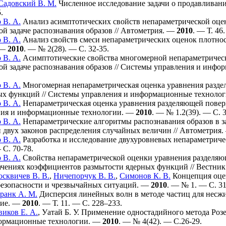
Садовский В. М.
Численное исследование задачи о продавливан
.
 В. А.
Анализ асимптотических свойств непараметрической оце
ой задаче распознавания образов // Автометрия. —
2010
. — Т. 46
 В. А.
Анализ свойств смеси непараметрических оценок плотнос
 —
2010
. — № 2(28). — С. 32-35.
 В. А.
Асимптотические свойства многомерной непараметричес
ой задаче распознавания образов // Системы управления и инф
 В. А.
Многомерная непараметрическая оценка уравнения разд
ых функций // Системы управления и информационные техноло
 В. А.
Непараметрическая оценка уравнения разделяющей поверхн
ния и информационные технологии. —
2010
. — № 1.2(39). — С. 
 В. А.
Непараметрические алгоритмы распознавания образов в з
 двух законов распределения случайных величин // Автометрия
 В. А.
Разработка и исследование двухуровневых непараметриче
 С. 70-78.
 В. А.
Свойства непараметрической оценки уравнения разделяющ
ачениях коэффициентов размытости ядерных функций // Вестни
сквичев В. В.
,
Ничепорчук В. В.
,
Симонов К. В.
Концепция оцен
 безопасности и чрезвычайных ситуаций. —
2010
. — № 1. — С. 31
ранк А. М.
Дисперсия линейных волн в методе частиц для несж
ние. —
2010
. — Т. 11. — С. 2
28–233
.
иков Е. А.
,
Уатай Б. У.
Применение одностадийного метода Розен
формационные технологии. —
2010
. — № 4(42). — С.26-29.