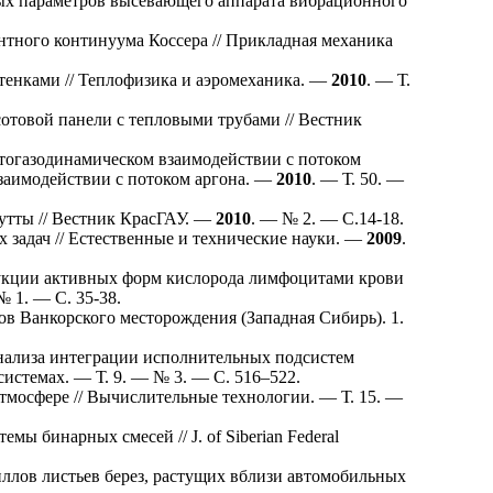
х параметров высевающего аппарата вибрационного
тного континуума Коссера // Прикладная механика
стенками // Теплофизика и аэромеханика. —
2010
. — Т.
отовой панели с тепловыми трубами // Вестник
тогазодинамическом взаимодействии с потоком
взаимодействии с потоком аргона. —
2010
. — Т. 50. —
утты // Вестник КрасГАУ. —
2010
. — № 2. — С.14-18.
 задач // Естественные и технические науки. —
2009
.
кции активных форм кислорода лимфоцитами крови
№ 1. — С. 35-38.
в Ванкорского месторождения (Западная Сибирь). 1.
нализа интеграции исполнительных подсистем
истемах. — Т. 9. — № 3. — С. 5
16–522
.
тмосфере // Вычислительные технологии. — Т. 15. —
 бинарных смесей // J. of Siberian Federal
лов листьев берез, растущих вблизи автомобильных