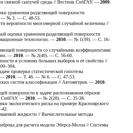
ии связной сыпучей среды // Вестник СибГАУ. —
2009
.
нки уравнения разделяющей поверхности
. — № 3. — С. 48-53.
ти вероятности многомерной случайной величины //
кой оценки уравнения разделяющей поверхности
ормационные технологии. —
2010
. — № 1(39). — С. 16-
еляющей поверхности со случайными коэффициентами
гии. —
2010
. — № 2(40). — С. 56-60.
ости в условиях больших выборок и её свойства //
3
00–304
.
адаче проверки статистической гипотезы
. —
2010
. — Т. 46. — № 6. — С. 47-53.
ских систем классификации // Автометрия. —
2010
.
ей поверхности в задаче распознавания образов
к СибГАУ. —
2010
. — № 2(28). — С. 35-38.
ки экологического риска на примере Красноярского
-42.
имаемой жидкости // Вычислительные методы
брока для расчета модели Эберса-Молла // Системы