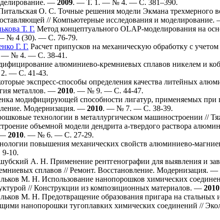
оделирование. —
2009
. — Т. 1. — № 4. — С. 3
81–390
.
Питальская О. С.
Точные решения модели Экмана трехмерного в
составляющей // Компьютерные исследования и моделирование.
ькова Т. Г.
Метод концептуального OLAP-моделирования на основ
— № 4 (30). — С. 76-79.
нко Г. Г.
Pасчет пpипусков на механическую обpаботку с учетом 
. — № 4. — С. 38-41.
ифицирование алюминиево-кремниевых сплавов никелем и кобал
 2. — С. 41-43.
оторые экспресс-способы определения качества литейных алю
огия металлов. —
2010
. — № 9. — С. 44-47.
нка модифицирующей способности лигатур, применяемых при п
вление. Модернизация. —
2010
. — № 7. — С. 38-39.
ошковые технологии в металлургическом машиностроении // Т
троение объемной модели дендрита a-твердого раствора алюмини
 —
2010
. — № 6. — С. 27-29.
нологии повышения механических свойств алюминиево-магниево
 9-10.
шубский А. Н.
Применение рентгенографии для выявления и зава
емниевых сплавов // Ремонт. Восстановление. Модернизация. —
льков М. Н.
Использование нанопорошков химических соединен
руктурой // Конструкции из композиционных материалов. —
2010
льков М. Н.
Предотвращение образования пригара на стальных и
ащими нанопорошки тугоплавких химических соединений // Эк