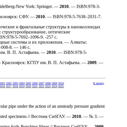
eidelberg-New York: Springer. —
2010
. — ISBN:978-3-
асноярск: СФУ. —
2010
. — ISBN:978-5-76
38–203
1-7.
ческие и фрактальные структуры в наноколлоидах
 структурообразование, оптические
BN:978-5-76
92–109
6-9. -257 с.
идные системы и их приложения. — Алматы:
–008
-8. — 146 с.
им. В. П. Астафьева. —
2010
. — ISBN:978-5-
— Красноярск: КГПУ им. В. П. Астафьева. —
2009
. —
2001
2002
2003
2004
2005
2006
2007
2008
2009
2010
К началу
2016
2017
2018
2019
2020
2021
2022
2023
2024
2025
ular pipe under the action of an unsteady pressure gradient
y casted specimens // Вестник СибГАУ. —
2010
. — № 3. —
Running Soils Punching Shear // Вестник СибГАУ. —
2009
.