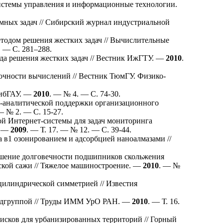
Системы управления и информационные технологии.
мных задач // Сибирский журнал индустриальной
тодом решения жестких задач // Вычислительные
. — С. 2
81–288
.
ода решения жестких задач // Вестник ИжГТУ. —
2010
.
очности вычислений // Вестник ТюмГУ. Физико-
СибГАУ. —
2010
. — № 4. — С. 74-30.
аналитической поддержки организационного
— № 2. — С. 15-27.
й Интернет-системы для задач мониторинга
. —
2009
. — Т. 17. — № 12. — С. 39-44.
 в1 озонированием и адсорбцией наноалмазами //
ение долговечности подшипников скольжения
ской сажи // Тяжелое машиностроение. —
2010
. — №
цилиндрической симметрией // Известия
подгруппой // Труды ИММ УрО РАН. —
2010
. — Т. 16.
сков для урбанизированных территорий // Горный