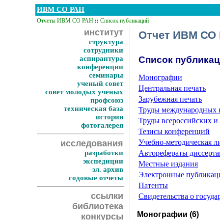
ИВМ СО РАН
Отчеты ИВМ СО РАН
::
Список публикаций
институт
Отчет ИВМ СО 
структура
сотрудники
аспирантура
Список публика
конференции
семинары
Монографии
ученый совет
Центральная печать
совет молодых ученых
Зарубежная печать
профсоюз
техническая база
Труды международных 
история
Труды всероссийских и
фотогалерея
Тезисы конференций
Учебно-методическая л
исследования
разработки
Авторефераты диссерт
экспедиции
Местные издания
эл. архив
Электронные публикац
годовые отчеты
Патенты
ссылки
Свидетельства о госуд
библиотека
Монографии (6)
конкурсы