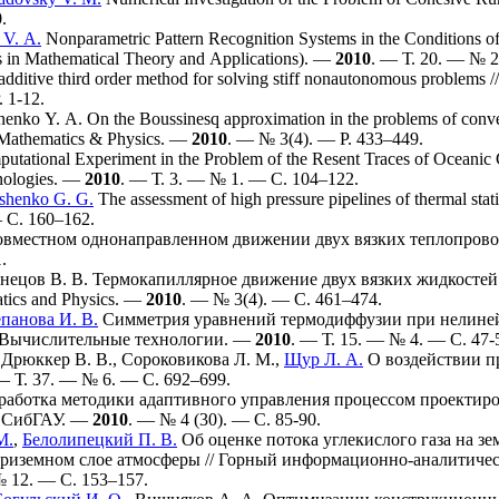
.
 V. A.
Nonparametric Рattern Recognition Systems in the Conditions of
s in Mathematical Theory and Applications). —
2010
. — Т. 20. — № 2
dditive third order method for solving stiff nonautonomous problems /
 1-12.
enko Y. A.
On the Boussinesq approximation in the problems of convect
: Mathematics & Physics. —
2010
. — № 3(4). — P. 4
33–449
.
tational Experiment in the Problem of the Resent Traces of Oceanic Co
nologies. —
2010
. — Т. 3. — № 1. — С. 1
04–122
.
shenko G. G.
The assessment of high pressure pipelines of thermal sta
 С. 1
60–162
.
вместном однонаправленном движении двух вязких теплопров
.
нецов В. В.
Термокапиллярное движение двух вязких жидкостей в ц
atics and Physics. —
2010
. — № 3(4). — С. 4
61–474
.
панова И. В.
Симметрия уравнений термодиффузии при нелиней
/ Вычислительные технологии. —
2010
. — Т. 15. — № 4. — С. 47-
,
Дрюккер В. В.
,
Сороковикова Л. М.
,
Щур Л. А.
О воздействии пр
 Т. 37. — № 6. — С. 6
92–699
.
работка методики адаптивного управления процессом проектир
к СибГАУ. —
2010
. — № 4 (30). — С. 85-90.
М.
,
Белолипецкий П. В.
Об оценке потока углекислого газа на 
риземном слое атмосферы // Горный информационно-аналитичес
№ 12. — С. 1
53–157
.