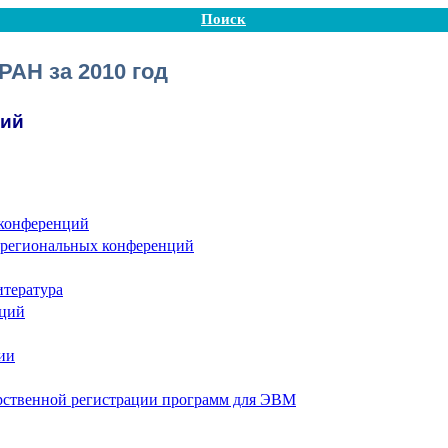
Поиск
РАН за 2010 год
ций
конференций
 региональных конференций
итература
аций
ии
арственной регистрации программ для ЭВМ