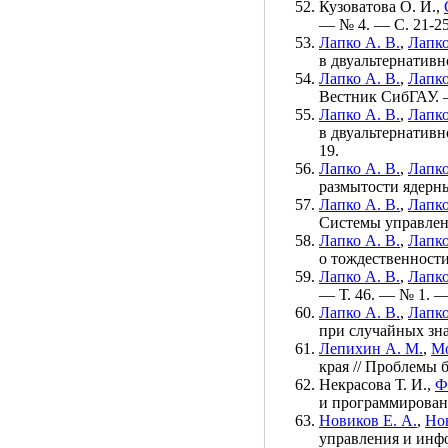
Кузоватова О. И.
,
— № 4. — С. 21-25
Лапко А. В.
,
Лапко
в двуальтернативн
Лапко А. В.
,
Лапко
Вестник СибГАУ.
Лапко А. В.
,
Лапко
в двуальтернативн
19.
Лапко А. В.
,
Лапко
размытости ядерн
Лапко А. В.
,
Лапко
Системы управле
Лапко А. В.
,
Лапко
о тождественности
Лапко А. В.
,
Лапко
— Т. 46. — № 1. —
Лапко А. В.
,
Лапко
при случайных зн
Лепихин А. М.
,
Мо
края // Проблемы
Некрасова Т. И.
,
Ф
и программирова
Новиков Е. А.
,
Нов
управления и ин