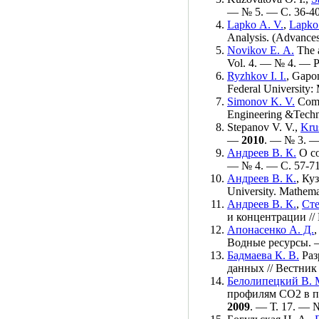
— № 5. — С. 36-40
Lapko A. V.
,
Lapko
Analysis. (Advance
Novikov E. A.
The a
Vol. 4. — № 4. — P.
Ryzhkov I. I.
,
Gapon
Federal University
Simonov K. V.
Compu
Engineering &Tech
Stepanov V. V.
,
Kru
—
2010
. — № 3. —
Андреев В. К.
О со
— № 4. — С. 57-71
Андреев В. К.
,
Куз
University. Mathem
Андреев В. К.
,
Сте
и концентрации /
Апонасенко А. Д.
Водные ресурсы. —
Бадмаева К. В.
Раз
данных // Вестни
Белолипецкий В. 
профилям СО2 в п
2009
. — Т. 17. — 