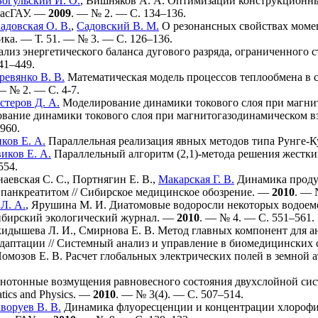
Богульский И. О.
,
Вишняков А. А.
Оптимизации конструкционны
расГАУ. —
2009
. — № 2. — С. 1
34–136
.
адовская О. В.
,
Садовский В. М.
О резонансных свойствах момен
ика. — Т. 51. — № 3. — С. 1
26–136
.
лиз энергетического баланса дугового разряда, ограниченного 
41–449
.
ревянко В. В.
Математическая модель процессов теплообмена в с
— № 2. — С. 4-7.
стеров Д. А.
Моделирование динамики токового слоя при магни
рование динамики токового слоя при магнитогазодинамическом 
96
0.
ков Е. А.
Параллельная реализация явных методов типа Рунге-К
иков Е. А.
Параллельный алгоритм (2,1)-метода решения жестких
554
.
аевская С. С.
,
Портнягин Е. В.
,
Макарская Г. В.
Динамика проду
 панкреатитом // Сибирское медицинское обозрение. —
2010
. — 
Л. А.
,
Ярушина М. И.
Диатомовые водоросли некоторых водоемо
Сибирский экологический журнал. —
2010
. — № 4. — С. 5
51–561
.
идышева Л. И.
,
Смирнова Е. В.
Метод главных компонент для а
адаптации // Системный анализ и управление в биомедицинских с
омозов Е. В.
Расчет глобальных электрических полей в земной а
отонные возмущения равновесного состояния двухслойной системы
atics and Physics. —
2010
. — № 3(4). — С. 5
07–514
.
аворуев В. В.
Динамика флуоресценции и концентрации хлорофил