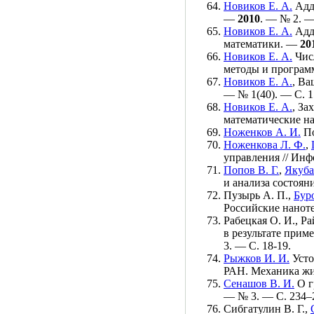
Новиков Е. А.
Адди
—
2010
. — № 2. —
Новиков Е. А.
Адди
математики. —
20
Новиков Е. А.
Числ
методы и програм
Новиков Е. А.
,
Ващ
— № 1(40). — С. 1
Новиков Е. А.
,
Зах
математические н
Ноженков А. И.
По
Ноженкова Л. Ф.
,
управления // Ин
Попов В. Г.
,
Якуба
и анализа состоя
Пузырь А. П.
,
Буро
Российские наноте
Рабецкая О. И.
,
Ра
в результате при
3. — С. 18-19.
Рыжков И. И.
Усто
РАН. Механика жи
Сенашов В. И.
О г
— № 3. — С. 2
34–
Сибгатулин В. Г.
,