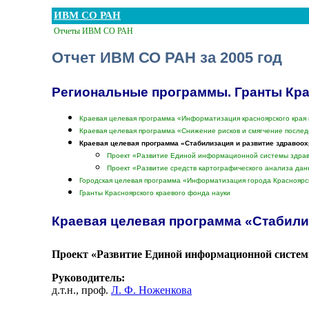
ИВМ СО РАН
Отчеты ИВМ СО РАН
Отчет ИВМ СО РАН за 2005 год
Региональные программы. Гранты Кра
Краевая целевая программа «Информатизация красноярского края 
Краевая целевая программа «Снижение рисков и смягчение последс
Краевая целевая программа «Стабилизация и развитие здравоох
Проект «Развитие Единой информационной системы здрав
Проект «Развитие средств картографического анализа дан
Городская целевая программа «Информатизация города Красноярс
Гранты Красноярского краевого фонда науки
Краевая целевая программа «Стабилиз
Проект «Развитие Единой информационной системы
Руководитель:
д.т.н., проф.
Л. Ф. Ноженкова