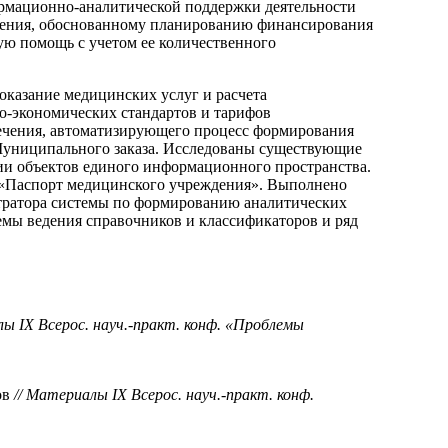
ормационно-аналитической поддержки деятельности
нения, обоснованному планированию финансирования
ю помощь с учетом ее количественного
казание медицинских услуг и расчета
о-экономических стандартов и тарифов
ечения, автоматизирующего процесс формирования
Муниципального заказа. Исследованы существующие
и объектов единого информационного пространства.
 «Паспорт медицинского учреждения». Выполнено
тратора системы по формированию аналитических
емы ведения справочников и классификаторов и ряд
лы IX Всерос. науч.-практ. конф. «Проблемы
ов
// Материалы IX Всерос. науч.-практ. конф.