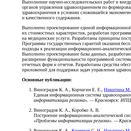
Выполнение научно-исследовательских работ и внед
органов управления здравоохранением по формиров
здравоохранения в условиях сложившейся экономиче
и качественного содержания.
Выполнено проектирование единой информационной б
их стоимостных характеристик, разработан програм
на медицинские услуги. Разработаны принципы пост
Программы государственных гарантий оказания бес
подходы к реализации информационно-аналитической
Выполнено проектирование базы данных, разработа
расширение функциональности программной системы
отчетных форм и отчетов. Разработаны средства обе
приложений для поддержки задач управления здраво
Основные публикации:
Виноградов К. А.
,
Корчагин Е. Е.
,
Никитина М.
Единая информационная система здравоохранен
информатизации региона». — Красноярск: ИП
Виноградов К. А.
,
Коробко А. В.
Построение информационно-аналитической сис
«Проблемы информатизации региона». — Крас
Виноградов К. А.
,
Кочетков С. Н.
,
Никитина М.