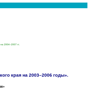
 на 20
04–200
7 гг.
ого края на 20
03–200
6 годы».
ия»