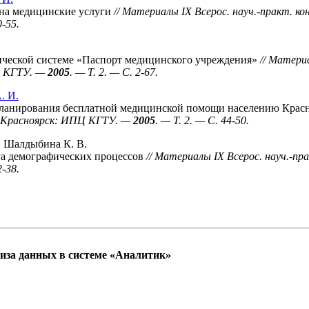
 на медицинские услуги
// Материалы IX Всерос. науч.-практ. 
0-55.
ческой системе «Паспорт медицинского учреждения»
// Матери
Ц КГТУ. —
2005
. — T. 2. — С. 2-67.
. И.
планирования бесплатной медицинской помощи населению Красн
— Красноярск: ИПЦ КГТУ. —
2005
. — T. 2. — С. 44-50.
,
Шалдыбина К. В.
а демографических процессов
// Материалы IX Всерос. науч.-п
2-38.
лиза данных в системе «Аналитик»