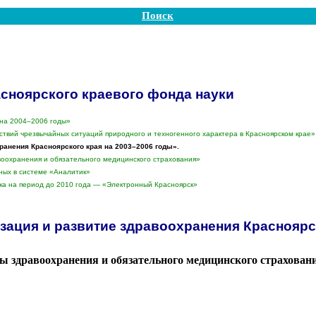
Поиск
сноярского краевого фонда науки
на 20
04–200
6 годы»
твий чрезвычайных ситуаций природного и техногенного характера в Красноярском крае»
ранения Красноярского края на 20
03–200
6 годы».
оохранения и обязательного медицинского страхования»
ных в системе «Аналитик»
ка на период до 2010 года — «Электронный Красноярск»
ация и развитие здравоохранения Красноярск
 здравоохранения и обязательного медицинского страхован