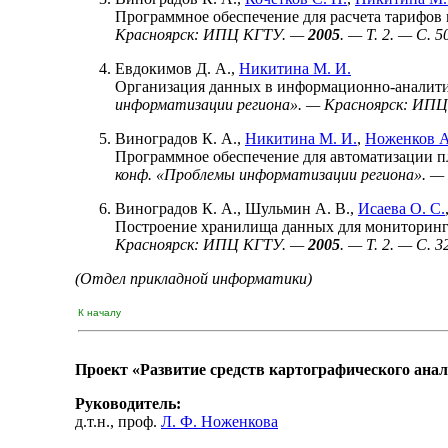
Программное обеспечение для расчета тарифов
Красноярск: ИПЦ КГТУ. —
2005
. — T. 2. — С. 5
Евдокимов Д. А.
,
Никитина М. И.
Организация данных в информационно-аналити
информатизации региона». — Красноярск: ИП
Виноградов К. А.
,
Никитина М. И.
,
Ноженков А
Программное обеспечение для автоматизации 
конф. «Проблемы информатизации региона». 
Виноградов К. А.
,
Шульмин А. В.
,
Исаева О. С.
Построение хранилища данных для мониторинг
Красноярск: ИПЦ КГТУ. —
2005
. — T. 2. — С. 3
(Отдел прикладной информатики)
К началу
Проект «Развитие средств картографического ана
Руководитель:
д.т.н., проф.
Л. Ф. Ноженкова