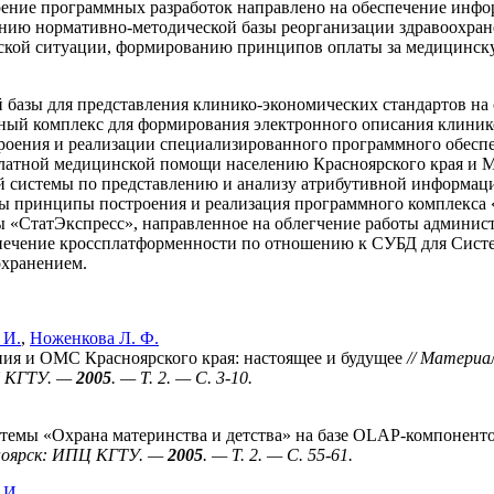
рение программных разработок направлено на обеспечение инф
анию нормативно-методической базы реорганизации здравоохра
ской ситуации, формированию принципов оплаты за медицинску
азы для представления клинико-экономических стандартов на о
мный комплекс для формирования электронного описания клиник
роения и реализации специализированного программного обесп
платной медицинской помощи населению Красноярского края и 
 системы по представлению и анализу атрибутивной информаци
ны принципы построения и реализация программного комплекса
 «СтатЭкспресс», направленное на облегчение работы админис
спечение кроссплатформенности по отношению к СУБД для Сист
охранением.
 И.
,
Ноженкова Л. Ф.
ия и ОМС Красноярского края: настоящее и будущее
// Материа
Ц КГТУ. —
2005
. — T. 2. — С. 3-10.
темы «Охрана материнства и детства» на базе OLAP-компонент
ноярск: ИПЦ КГТУ. —
2005
. — T. 2. — С. 55-61.
 И.