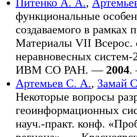
Питенко А. А.
,
Артемьев
функциональные особен
создаваемого в рамках п
Материалы VII Всерос.
неравновесных систем-
ИВМ СО РАН. —
2004
.
Артемьев С. А.
,
Замай С
Некоторые вопросы раз
геоинформационных сист
науч.-практ. конф. «Пр
региона». — Краснояр