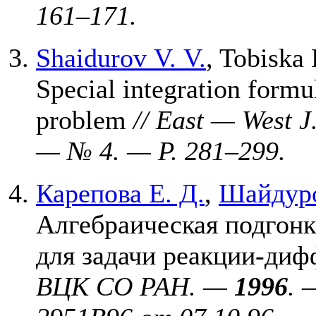
1
61–171
.
Shaidurov V. V.
,
Tobiska 
Special integration formu
problem
// East — West 
— № 4. — P. 2
81–299
.
Карепова Е. Д.
,
Шайдуро
Алгебраическая подгонк
для задачи реакции-ди
ВЦК СО РАН. —
1996
. 