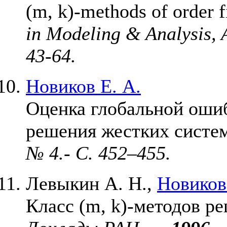
(m, k)-methods of order 
in Modeling & Analysis, 
43-64.
Новиков Е. А.
Оценка глобальной оши
решения жестких систе
№ 4.- C. 4
52–455
.
Левыкин А. Н.
,
Новиков
Класс (m, k)-методов р