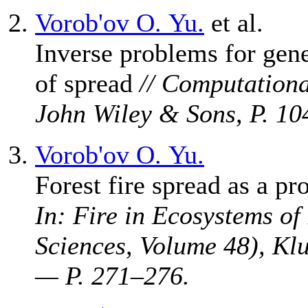
Vorob'ov O. Yu.
et al.
Inverse problems for gen
of spread
// Computation
John Wiley & Sons, P. 1
0
Vorob'ov O. Yu.
Forest fire spread as a p
In: Fire in Ecosystems of
Sciences, Volume 48), Kl
— P. 2
71–276
.