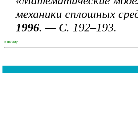
«Математические моде
механики сплошных сре
1996
. — C. 1
92–193
.
К началу