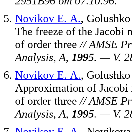
2951В96 от 07.10.96.
Novikov E. A.
,
Golushko 
The freeze of the Jacobi 
of order three
// AMSE Pr
Analysis, A,
1995
. — V. 
Novikov E. A.
,
Golushko 
Approximation of Jacobi 
of order three
// AMSE Pr
Analysis, A,
1995
. — V. 
Novikov E. A.
,
Novikova 