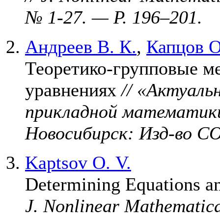
№ 1-27. — P. 1
96–201
.
Андреев В. К.
,
Капцов О
Теоретико-групповые м
уравнениях
// «Актуал
прикладной математики
Новосибирск: Изд-во С
Kaptsov O. V.
Determining Equations an
J. Nonlinear Mathematica