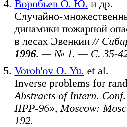
Воробьев О. Ю.
и др.
Случайно-множественны
динамики пожарной опа
в лесах Эвенкии
// Сиб
1996
. — № 1. — C. 35-42
Vorob'ov O. Yu.
et al.
Inverse problems for ran
Abstracts of Intern. Conf
IIPP-96», Moscow: Mosco
192.