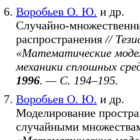
Воробьев О. Ю.
и др.
Случайно-множественны
распространения
// Тез
«Математические моде
механики сплошных сре
1996
. — C. 1
94–195
.
Воробьев О. Ю.
и др.
Моделирование простра
случайными множеств