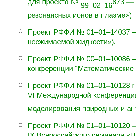
для проекта №
873 — 
99–02–16
резонансных ионов в плазме»)
Проект РФФИ №
01–01–14
037 
несжимаемой жидкости»).
Проект РФФИ №
00–01–10
086 
конференции "Математические 
Проект РФФИ №
01–01–10
128 
VI Международной конференци
моделирования природных и ан
Проект РФФИ №
01–01–10
120 