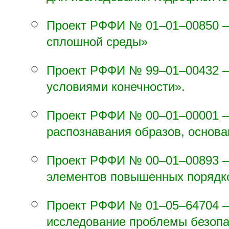
для исследования гидрофизиче
Проект РФФИ №
01–01–00
850 
сплошной среды»
Проект РФФИ №
99–01–00
432 
условиями конечности».
Проект РФФИ №
00–01–00
001 
распознавания образов, основа
Проект РФФИ №
00–01–00
893 
элементов повышенных порядко
Проект РФФИ №
01–05–64
704 
исследование проблемы безопа