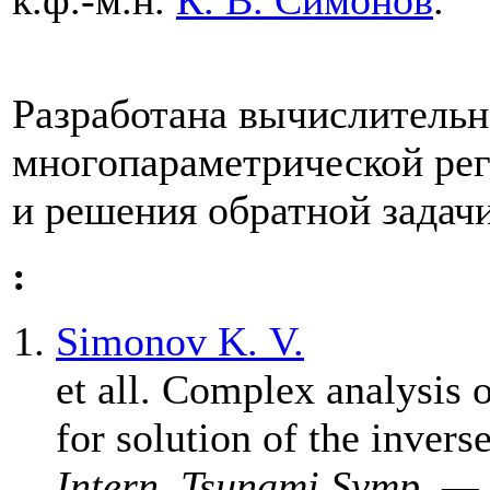
к.ф.-м.н.
К. В. Симонов
.
Разработана вычислительн
многопараметрической рег
и решения обратной задач
:
Simonov K. V.
et all. Complex analysis 
for solution of the inver
Intern. Tsunami Symp. —