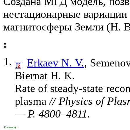
Создана МГД модель, поз
нестационарные вариации 
магнитосферы Земли (Н. В
:
Erkaev N. V.
,
Semenov
Biernat H. K.
Rate of steady-state reco
plasma
// Physics of Pla
— P. 48
00–481
1.
К началу