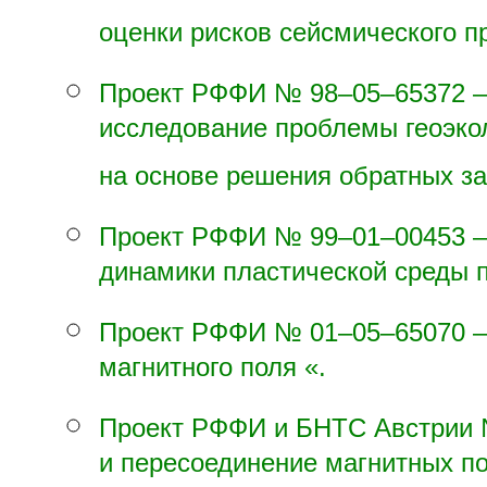
оценки рисков сейсмического п
Проект РФФИ №
98–05–65
372 
исследование проблемы геоэко
на основе решения обратных за
Проект РФФИ №
99–01–00
453 
динамики пластической среды 
Проект РФФИ №
01–05–65
070 
магнитного поля «.
Проект РФФИ и БНТС Австрии
и пересоединение магнитных по