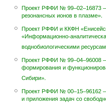
Проект РФФИ №
99–02–16
873 
резонансных ионов в плазме».
Проект РФФИ и ККФН «Енисей
«Информационно-аналитическа
воднобиологическими ресурсами
Проект РФФИ №
99–04–96
008 
формирования и функционирова
Сибири».
Проект РФФИ №
00–15–96
162 
и приложения задач со свободн