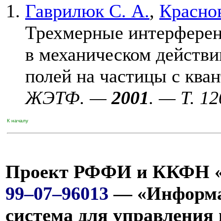
Гаврилюк С. А.
,
Краснов
Трехмерные интерфере
в механическом действ
полей на частицы с ква
ЖЭТФ. —
2001
. — Т. 1
К началу
Проект РФФИ и ККФН «
99–07–96
013
— «Информа
система для управления