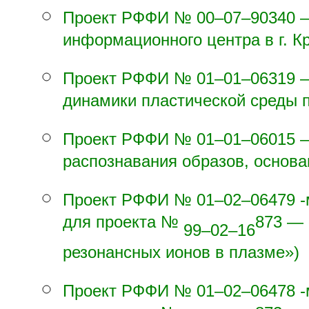
Проект РФФИ №
00–07–90
340 
информационного центра в г. К
Проект РФФИ №
01–01–06
319 
динамики пластической среды 
Проект РФФИ №
01–01–06
015 
распознавания образов, основа
Проект РФФИ №
01–02–06
479 
для проекта №
873 — 
99–02–16
резонансных ионов в плазме»)
Проект РФФИ №
01–02–06
478 