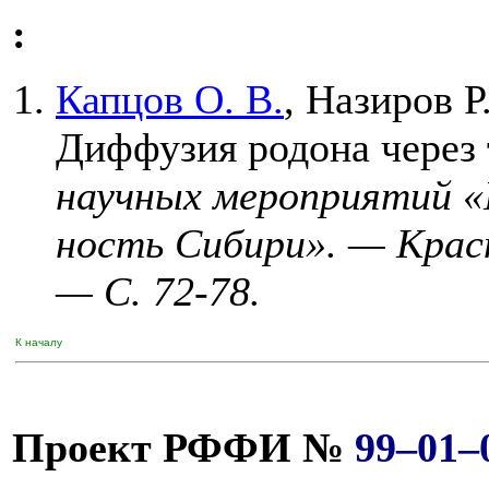
:
Капцов О. В.
,
Назиров Р.
Диффузия родона через
научных мероприятий «
ность Сибири». — Крас
— С. 72-78.
К началу
Проект РФФИ №
99–01–