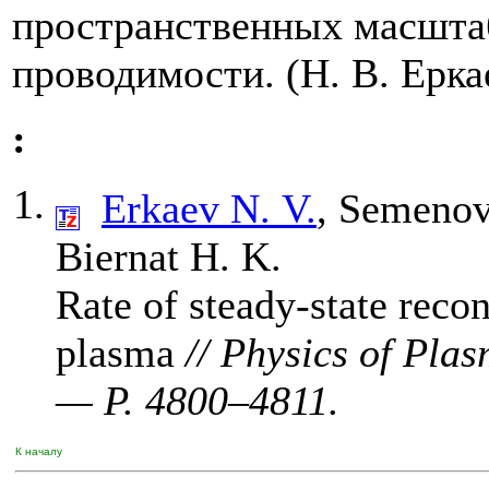
пространственных масшта
проводимости. (Н. В. Ерка
:
Erkaev N. V.
,
Semenov
Biernat H. K.
Rate of steady-state reco
plasma
// Physics of Pla
— P. 48
00–481
1.
К началу