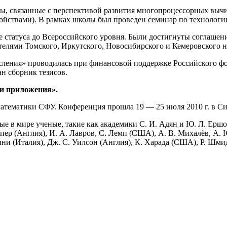
сы, связанные с перспективой развития многопроцессорных выч
ройствами). В рамках школы был проведен семинар по техноло
 статуса до Всероссийского уровня. Были достигнуты соглашен
телями Томского, Иркутского, Новосибирского и Кемеровского н
сления» проводилась при финансовой поддержке Российского ф
ан сборник тезисов.
 и приложения».
атематики СФУ. Конференция прошла 19 — 25 июля 2010 г. в С
е в мире ученые, такие как академики
С. И. Адян
и
Ю. Л. Ершо
упер
(Англия),
И. А. Лавров
,
С. Лемп
(США),
А. В. Михалёв
,
А. 
ини
(Италия),
Дж. С. Уилсон
(Англия),
К. Харада
(США),
Р. Шми