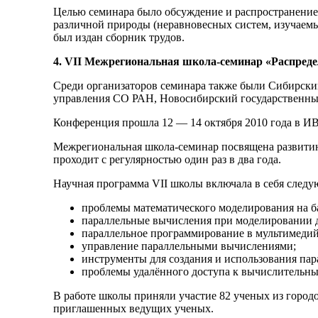
Целью семинара было обсуждение и распространение
различной природы (неравновесных систем, изучаемы
был издан сборник трудов.
4. VII Межрегиональная школа-семинар «Распред
Среди организаторов семинара также были Сибирски
управления СО РАН, Новосибирский государственный
Конференция прошла 12 — 14 октября 2010 года в 
Межрегиональная школа-семинар посвящена развитию
проходит с регулярностью один раз в два года.
Научная программа VII школы включала в себя след
проблемы математического моделирования на б
параллельные вычисления при моделировании 
параллельное программирование в мультимедий
управление параллельными вычислениями;
инструменты для создания и использования па
проблемы удалённого доступа к вычислительны
В работе школы приняли участие 82 ученых из городо
приглашенных ведущих ученых.