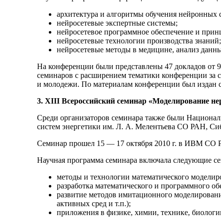
архитектура и алгоритмы обучения нейронных с
нейросетевые экспертные системы;
нейросетевое программное обеспечение и прин
нейросетевые технологии производства знаний;
нейросетевые методы в медицине, анализ данны
На конференции были представлены 47 докладов от 
семинаров с расширением тематики конференции за с
и молодежи. По материалам конференции был издан с
3. XIII Всероссийский семинар «Моделирование н
Среди организаторов семинара также были Национал
систем энергетики им. Л. А. Мелентьева СО РАН, С
Семинар прошел 15 — 17 октября 2010 г. в ИВМ СО 
Научная программа семинара включала следующие се
методы и технологии математического моделир
разработка математического и программного о
развитие методов имитационного моделировани
активных сред и т.п.);
приложения в физике, химии, технике, биологи