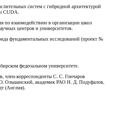
ислительных систем с гибридной архитектурой
гии CUDA.
ия по взаимодействию в организации школ
аучных центров и университетов.
онда фундаментальных исследований (проект №
ибирском федеоальном университете.
в
, член-корреспонденты
С. С. Гончаров
Ю. Ольшанский
, академик РАО
Н. Д. Подуфалов
,
дт
(Англия).