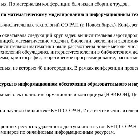
ых. По материалам конференции был издан сборник трудов.
х по математическому моделированию и информационным те
ычислительных технологий СО РАН (г. Новосибирск). Конферен
 охватывала следующий круг задач: вычислительная аэрогидрод
ицей, математические модели в биологии, экологии и экономик
ислительной математики были рассмотрены новые методы числ
хнологий обсуждались интернет-технологии в библиотечном де
мы, криптография, теоретическое программирование, распознав
ченых, из которых 48 иногородних. В рамках конференции пров
сурсы в информационном обеспечении образовательного и на
альный электронно-информационный консорциум (НЭИКОН), Це
ьной научной библиотеке КНЦ СО РАН, Институте вычислитель
тронных ресурсов удаленного доступа институтов КНЦ СО РАН 
семинаров по онлайновым информационным ресурсам.