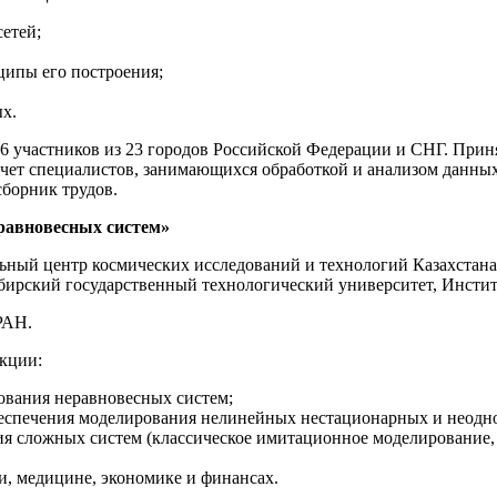
етей;
ципы его построения;
х.
96 участников из 23 городов Российской Федерации и СНГ. При
чет специалистов, занимающихся обработкой и анализом данных
борник трудов.
еравновесных систем»
ьный центр космических исследований и технологий Казахстана
ибирский государственный технологический университет, Инст
РАН.
кции:
ования неравновесных систем;
беспечения моделирования нелинейных нестационарных и неодно
я сложных систем (классическое имитационное моделирование,
и, медицине, экономике и финансах.