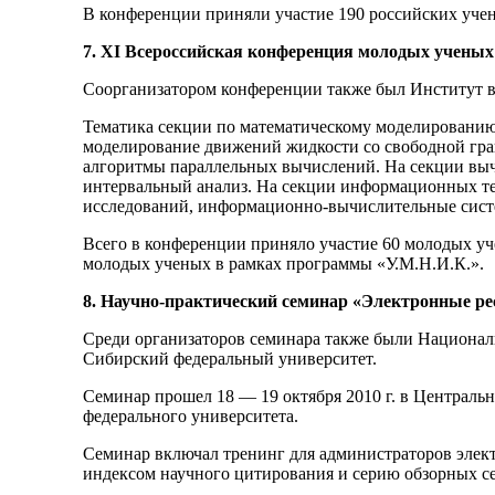
В конференции приняли участие 190 российских учен
7. XI Всероссийская конференция молодых учены
Соорганизатором конференции также был Институт в
Тематика секции по математическому моделированию
моделирование движений жидкости со свободной гран
алгоритмы параллельных вычислений. На секции выч
интервальный анализ. На секции информационных те
исследований, информационно-вычислительные систе
Всего в конференции приняло участие 60 молодых у
молодых ученых в рамках программы «У.М.Н.И.К.».
8. Научно-практический семинар «Электронные ре
Среди организаторов семинара также были Национ
Сибирский федеральный университет.
Семинар прошел 18 — 19 октября 2010 г. в Централ
федерального университета.
Семинар включал тренинг для администраторов элек
индексом научного цитирования и серию обзорных 