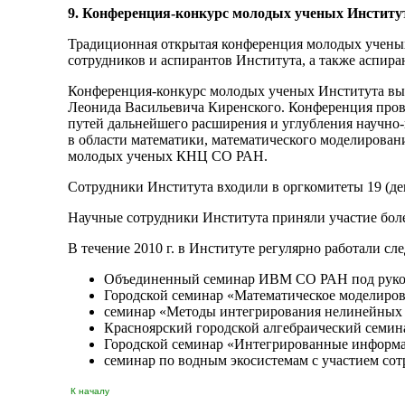
9. Конференция-конкурс молодых ученых Инстит
Традиционная открытая конференция молодых ученых 
сотрудников и аспирантов Института, а также аспира
Конференция-конкурс молодых ученых Института выч
Леонида Васильевича Киренского. Конференция пров
путей дальнейшего расширения и углубления научно-
в области математики, математического моделирова
молодых ученых КНЦ СО РАН.
Сотрудники Института входили в оргкомитеты 19 (д
Научные сотрудники Института приняли участие боле
В течение 2010 г. в Институте регулярно работали с
Объединенный семинар ИВМ СО РАН под руко
Городской семинар «Математическое моделирова
семинар «Методы интегрирования нелинейных 
Красноярский городской алгебраический семина
Городской семинар «Интегрированные информац
семинар по водным экосистемам с участием со
К началу