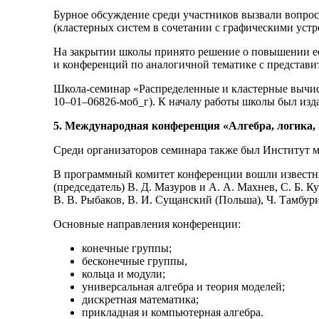
Бурное обсуждение среди участников вызвали вопро
(кластерных систем в сочетании с графическими уст
На закрытии школы принято решение о повышении ее
и конференций по аналогичной тематике с представи
Школа-семинар «Распределенные и кластерные вычи
10–01–06
826-моб_г). К началу работы школы был изд
5. Международная конференция «Алгебра, логика,
Среди организаторов семинара также был Институт м
В программный комитет конференции вошли известны
(председатель)
В. Д. Мазуров
и
А. А. Махнев
,
С. Б. К
В. В. Рыбаков
,
В. И. Сущанский
(Польша),
Ч. Тамбур
Основные направления конференции:
конечные группы;
бесконечные группы,
кольца и модули;
универсальная алгебра и теория моделей;
дискретная математика;
прикладная и компьютерная алгебра.