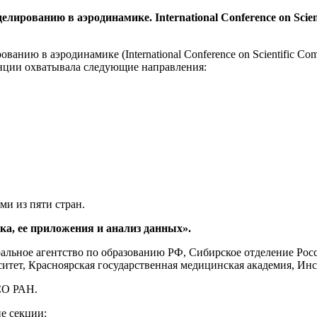
ированию в аэродинамике. International Conference оn Scient
ию в аэродинамике (International Conference оn Scientific Com
ренции охватывала следующие направления:
ми из пяти стран.
ка, ее приложения и анализ данных».
альное агентство по образованию РФ, Сибирское отделение Рос
тет, Красноярская гоcударственная медицинская академия, Ин
СО РАН.
е секции: