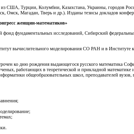
из США, Турции, Колумбии, Казахстана, Украины, городов Росс
рск, Омск, Магадан, Тверь и др.). Изданы тезисы докладов конф
конгресс женщин-математиков»
й фонд фундаментальных исследований, Сибирский федеральны
нститут вычислительного моделирования СО РАН и в Институте
рочен ко дню рождения выдающегося русского математика Софь
ученых, работающих в теоретической и прикладной математике
нформатики общеобразовательных школ, преподавателей вузов,
авнения;
моделирование;
темах;
ки.