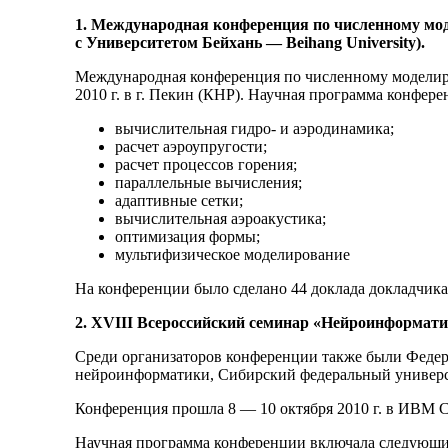
1. Международная конференция по численному модел
с Университетом Бейхань — Beihang University).
Международная конференция по численному моделирован
2010 г. в г. Пекин (КНР). Научная программа конфе
вычислительная гидро- и аэродинамика;
расчет аэроупругости;
расчет процессов горения;
параллельные вычисления;
адаптивные сетки;
вычислительная аэроакустика;
оптимизация формы;
мультифизическое моделирование
На конференции было сделано 44 доклада докладчика
2. XVIII Всероссийский семинар «Нейроинформати
Среди организаторов конференции также были Федер
нейроинформатики, Сибирский федеральный универси
Конференция прошла 8 — 10 октября 2010 г. в ИВМ 
Научная программа конференции включала следующи