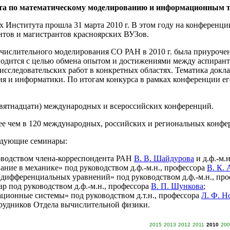
ута по математическому моделированию и информационным 
Института прошла 31 марта 2010 г. В этом году на конференци
нтов и магистрантов красноярских ВУЗов.
ислительного моделирования СО РАН в 2010 г. была приурочен
одится с целью обмена опытом и достижениями между аспирант
исследовательских работ в конкретных областях. Тематика докл
ния и информатики. По итогам конкурса в рамках конференции 
евятнадцати) международных и всероссийских конференций.
е чем в 120 международных, российских и региональных конфере
ледующие семинары:
водством члена-корреспондента РАН
В. В. Шайдурова
и д.ф.-м.
ние в механике» под руководством д.ф.-м.н., профессора
В. К. 
дифференциальных уравнений» под руководством д.ф.-м.н., пр
р под руководством д.ф.-м.н., профессора
В. П. Шункова
;
ионные системы» под руководством д.т.н., профессора
Л. Ф. Н
трудников Отдела вычислительной физики.
2015
2013
2012
2011
2010
200