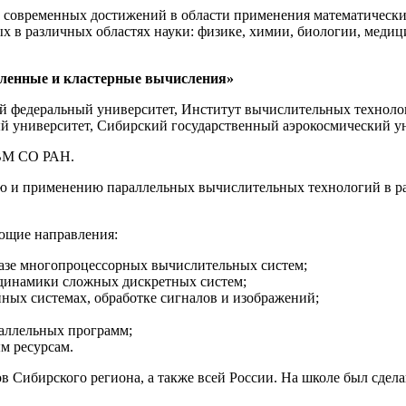
 современных достижений в области применения математически
х в различных областях науки: физике, химии, биологии, медиц
еленные и кластерные вычисления»
й федеральный университет, Институт вычислительных техноло
 университет, Сибирский государственный аэрокосмический уни
ИВМ СО РАН.
 и применению параллельных вычислительных технологий в ра
ующие направления:
азе многопроцессорных вычислительных систем;
динамики сложных дискретных систем;
ных системах, обработке сигналов и изображений;
раллельных программ;
м ресурсам.
в Сибирского региона, а также всей России. На школе был сдела