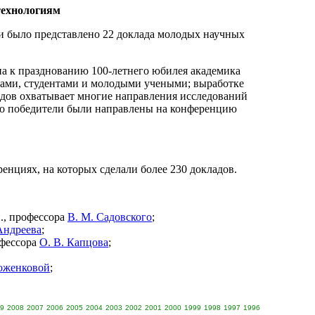
технологиям
и было представлено 22 доклада молодых научных
а к празднованию 100-летнего юбилея академика
ами, студентами и молодыми учеными; выработке
адов охватывает многие направления исследований
его победители были направлены на конференцию
нциях, на которых сделали более 230 докладов.
н., профессора
В. М. Садовского
;
Андреева
;
офессора
О. В. Капцова
;
оженковой
;
9
2008
2007
2006
2005
2004
2003
2002
2001
2000
1999
1998
1997
1996