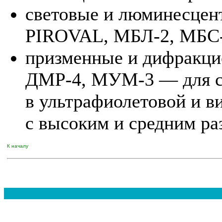
световые и люминесце
PIROVAL, МБЛ-2, МБС-
призменные и дифракц
ДМР-4, МУМ-3 — для сп
в ультрафиолетовой и в
с высоким и средним р
К началу