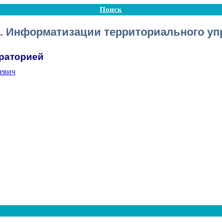
Поиск
1. Информатизации территориального у
раторией
еевич