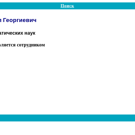
Поиск
 Георгиевич
тических наук
вляется сотрудником