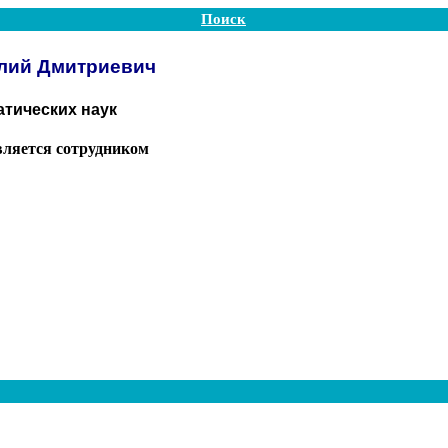
Поиск
лий Дмитриевич
тических наук
вляется сотрудником