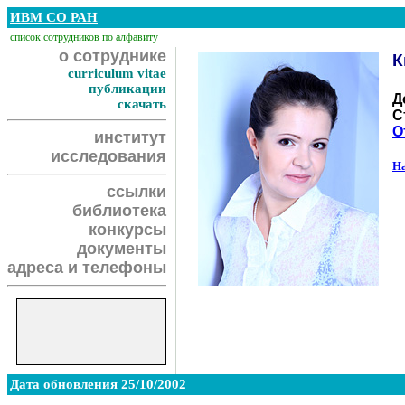
ИВМ СО РАН
список сотрудников по алфавиту
о сотруднике
К
curriculum vitae
публикации
Д
скачать
С
О
институт
исследования
На
ссылки
библиотека
конкурсы
документы
адреса и телефоны
Дата обновления 25/10/2002