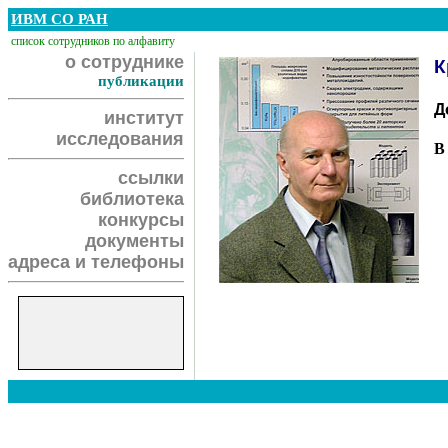
ИВМ СО РАН
список сотрудников по алфавиту
о сотруднике
К
публикации
Д
институт
исследования
В
ссылки
библиотека
конкурсы
документы
адреса и телефоны