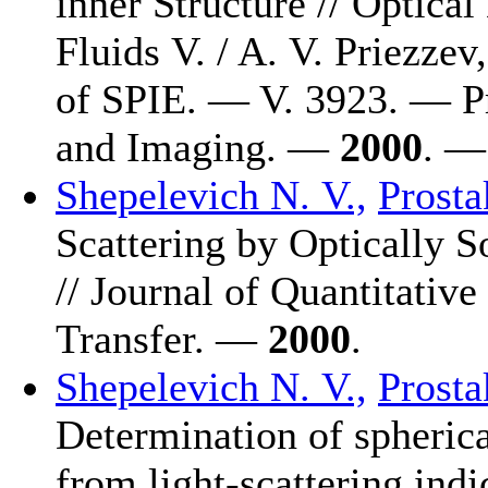
inner Structure // Optical
Fluids V. / A. V. Priezzev
of SPIE. — V. 3923. — Pr
and Imaging. —
2000
. —
Shepelevich N. V.,
Prosta
Scattering by Optically 
// Journal of Quantitativ
Transfer. —
2000
.
Shepelevich N. V.,
Prosta
Determination of spherica
from light-scattering indi