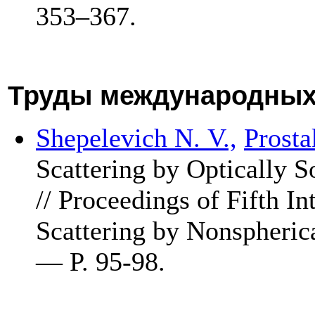
3
53–367
.
Труды международных
Shepelevich N. V.,
Prosta
Scattering by Optically 
// Proceedings of Fifth I
Scattering by Nonspheri
— P. 95-98.