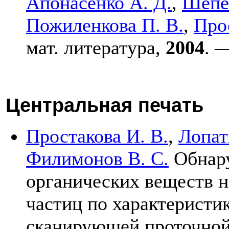
Апонасенко А. Д.
,
Шепе
Пожиленкова П. В.
,
Про
мат. литература,
2004
. 
Центральная печать
Простакова И. В.
,
Лопат
Филимонов В. С.
Обнару
органических веществ н
частиц по характеристи
сканирующей проточной