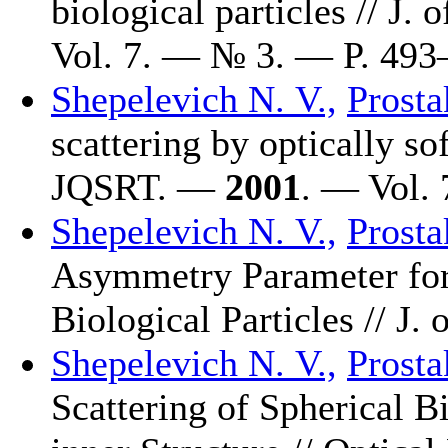
biological particles // J
Vol. 7. — № 3. — P. 4
93
Shepelevich N. V.,
Prosta
scattering by optically so
JQSRT. —
2001
. — Vol. 
Shepelevich N. V.,
Prosta
Asymmetry Parameter for 
Biological Particles // J
Shepelevich N. V.,
Prosta
Scattering of Spherical Bi