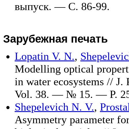
выпуск. — С. 86-99.
Зарубежная печать
Lopatin V. N.
,
Shepelevic
Modelling optical proper
in water ecosystems // J
Vol. 38. — № 15. — P. 2
Shepelevich N. V.
,
Prosta
Asymmetry parameter for l