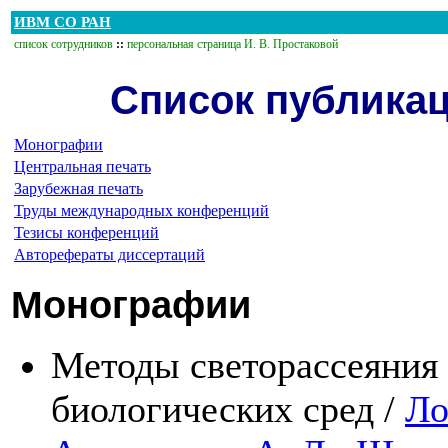
ИВМ СО РАН
список сотрудников
::
персональная страница И. В. Простаковой
Список публикац
Монографии
Центральная печать
Зарубежная печать
Труды международных конференций
Тезисы конференций
Авторефераты диссертаций
Монографии
Методы светорассеяния 
биологических сред /
Ло