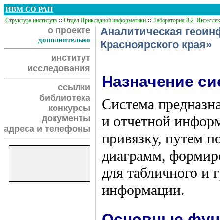
ИВМ СО РАН
Структура института
::
Отдел Прикладной информатики
::
Лаборатория 8.2. Интелле
о проекте
Аналитическая геоин
дополнительно
Красноярского края»
институт
исследования
Назначение с
ссылки
библиотека
Система предназна
конкурсы
и отчетной инфор
документы
адреса и телефоны
привязку, путем п
диаграмм, формиро
для табличного и 
информации.
Основные фун