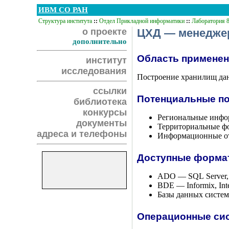
ИВМ СО РАН
Структура института
::
Отдел Прикладной информатики
::
Лаборатория 
о проекте
ЦХД — менеджер
дополнительно
Область примене
институт
исследования
Построение хранилищ дан
ссылки
Потенциальные п
библиотека
конкурсы
Региональные инфо
документы
Территориальные 
адреса и телефоны
Информационные о
Доступные формат
ADO — SQL Server,
BDE — Informix, Int
Базы данных систем
Операционные си