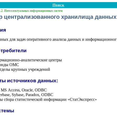
Поиск
8.2. Интеллектуальных информационных систем
 централизованного хранилища данных
ния
ных для задач оперативного анализа данных и информационног
отребители
рмационно-аналитические центры
фонды ОМС
тделы крупных учреждений
ы источников данных:
 MS Access, Oracle, ODBC
erbase, Sybase, Paradox, ODBC
ы сбора статистической информации «СтатЭкспресс»
стемы