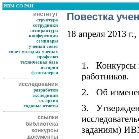
ИВМ СО РАН
институт
Повестка учен
структура
сотрудники
аспирантура
18 апреля 2013 г.,
конференции
семинары
ученый совет
совет молодых ученых
профсоюз
техническая база
1. Конкурсы 
история
фотогалерея
работников.
исследования
2. Об измене
разработки
экспедиции
эл. архив
3. Утвержден
годовые отчеты
исследователь
ссылки
библиотека
заданиям) ИВ
конкурсы
документы