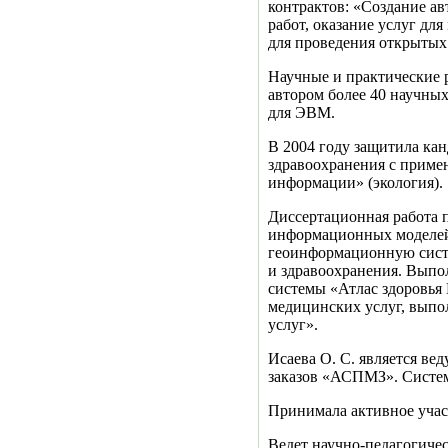
контрактов: «Создание а
работ, оказание услуг д
для проведения открытых
Научные и практические 
автором более 40 научных
для ЭВМ.
В 2004 году защитила ка
здравоохранения с приме
информации» (экология).
Диссертационная работа 
информационных моделей
геоинформационную систе
и здравоохранения. Выпо
системы «Атлас здоровья 
медицинских услуг, выпо
услуг».
Исаева О. С. является в
заказов «АСПМЗ». Систем
Принимала активное учас
Ведет научно-педагогиче