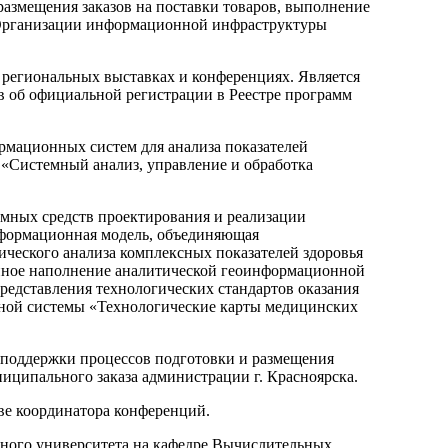
азмещения заказов на поставки товаров, выполнение
 «Организации информационной инфраструктуры
 региональных выставках и конференциях. Является
тв об официальной регистрации в Реестре программ
рмационных систем для анализа показателей
 «Системный анализ, управление и обработка
ммных средств проектирования и реализации
формационная модель, объединяющая
ческого анализа комплексных показателей здоровья
нное наполнение аналитической геоинформационной
представления технологических стандартов оказания
ной системы «Технологические карты медицинских
 поддержки процессов подготовки и размещения
ципального заказа администрации г. Красноярска.
ве координатора конференций.
ьного университета на кафедре Вычислительных