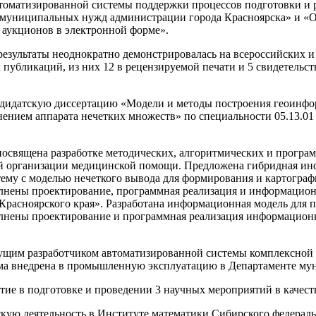
втоматизированной системы поддержки процессов подготовки и р
ля муниципальных нужд администрации города Красноярска» и
 аукционов в электронной форме».
результаты неоднократно демонстрировалась на всероссийских и
 публикаций, из них 12 в рецензируемой печати и 5 свидетельс
ндидатскую диссертацию «Модели и методы построения геоинфо
нением аппарата нечетких множеств» по специальности 05.13.01
посвящена разработке методических, алгоритмических и програ
 организации медицинской помощи. Предложена гибридная ин
му с моделью нечеткого вывода для формирования и картографи
лнены проектирование, программная реализация и информацио
Красноярского края». Разработана информационная модель для 
лнены проектирование и программная реализация информацион
едущим разработчиком автоматизированной системы комплексной
а внедрена в промышленную эксплуатацию в Департаменте муни
тие в подготовке и проведении 3 научных мероприятий в качест
скую деятельность в Институте математики Сибирского федерал