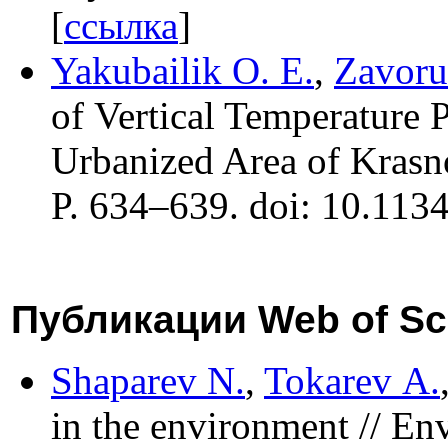
[
ссылка
]
Yakubailik O. E.
,
Zavoru
of Vertical Temperature P
Urbanized Area of Krasn
P. 6
34–639
. doi: 10.11
Публикации Web of Sc
Shaparev N.
,
Tokarev A.
in the environment // E