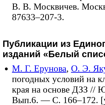
В. В. Москвичев. Мос
876
33–207
-3.
Публикации из Единог
изданий «Белый спис
М. Г. Ерунова
,
О. Э. Я
погодных условий на к
края на основе ДЗЗ //
Вып.6. — С. 1
66–172
. 