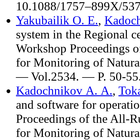
10.1088/17
57–899
X/537
Yakubailik O. E.
,
Kadoch
system in the Regional
Workshop Proceedings of
for Monitoring of Natu
— Vol.2534. — P. 50-55
Kadochnikov A. A.
,
Toka
and software for operati
Proceedings of the All-R
for Monitoring of Natu