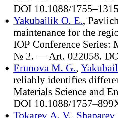
DOI 10.1088/17
55–131
Yakubailik O. E.
,
Pavlic
maintenance for the regio
IOP Conference Series: 
№ 2. — Art. 022058. DO
Erunova M. G.
,
Yakubail
reliably identifies differ
Materials Science and E
DOI 10.1088/17
57–899
Tokarev A. V.
,
Shaparev 