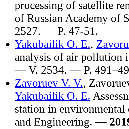
processing of satellite r
of Russian Academy of 
2527. — P. 47-51.
Yakubailik O. E.
,
Zavoru
analysis of air polluti
— V. 2534. — P. 4
91–4
Zavoruev V. V.
,
Zavoruev
Yakubailik O. E.
Assessme
station in environmental
and Engineering. —
201