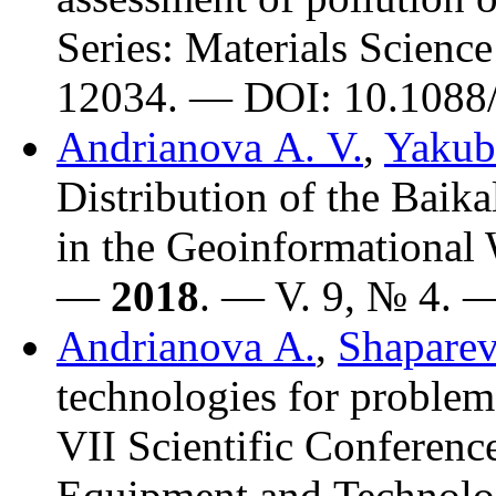
Series: Materials Scien
12034. — DOI: 10.1088
Andrianova A. V.
,
Yakub
Distribution of the Baik
in the Geoinformational 
—
2018
. — V. 9, № 4. —
Andrianova A.
,
Shaparev
technologies for problems
VII Scientific Conferenc
Equipment and Technol