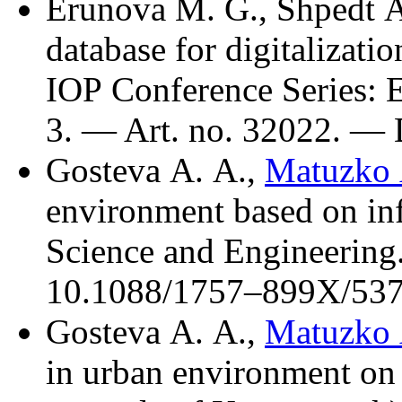
Erunova M. G.
,
Shpedt A
database for digitalizatio
IOP Conference Series: 
3. — Art. no. 32022. —
Gosteva A. A.
,
Matuzko 
environment based on infr
Science and Engineerin
10.1088/17
57–899
X/537
Gosteva A. A.
,
Matuzko 
in urban environment on th