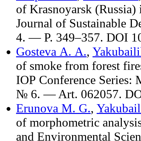
of Krasnoyarsk (Russia) i
Journal of Sustainable
4. — P. 3
49–357
. DOI 1
Gosteva A. A.
,
Yakubaili
of smoke from forest fire
IOP Conference Series: 
№ 6. — Art. 062057. DO
Erunova M. G.
,
Yakubail
of morphometric analysis
and Environmental Scie