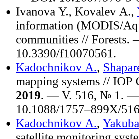
Ivanova Y.
,
Kovalev A.
,
information (MODIS/Aqua)
communities // Forests.
10.3390/f10070561.
Kadochnikov A.
,
Shapar
mapping systems // IOP 
2019
. — V. 516, № 1. —
10.1088/17
57–899
X/516
Kadochnikov A.
,
Yakuba
satellite monitoring syst