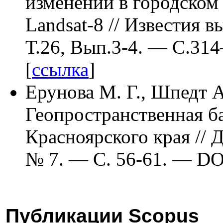
изменений в городском
Landsat-8 // Известия
Т.26, Вып.3-4. — C.3
14
[
ссылка
]
Ерунова М. Г.
,
Шпедт А
Геопространственная б
Красноярского края //
№ 7. — С. 56-61. — DO
Публикации Scopus