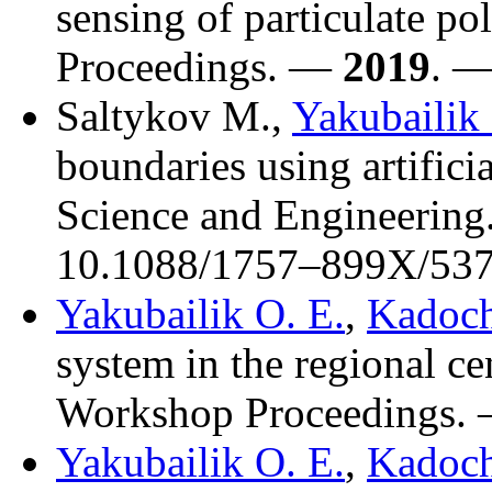
sensing of particulate p
Proceedings. —
2019
. —
Saltykov M.
,
Yakubailik
boundaries using artifici
Science and Engineerin
10.1088/17
57–899
X/537
Yakubailik O. E.
,
Kadoch
system in the regional 
Workshop Proceedings.
Yakubailik O. E.
,
Kadoch