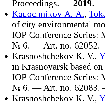
Proceedings. —
2019
. —
Kadochnikov A. A.
,
Toka
of city environmental mo
IOP Conference Series: 
№ 6. — Art. no. 62052.
Krasnoshchekov K. V.
,
Y
in Krasnoyarsk based on sa
IOP Conference Series: 
№ 6. — Art. no. 62083.
Krasnoshchekov K. V.
,
Y