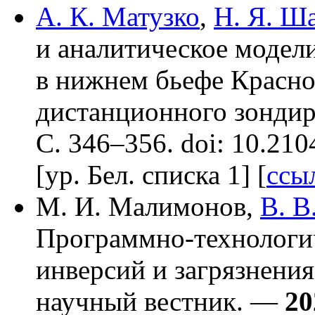
А. К. Матузко
,
Н. Я. Ш
и аналитическое модел
в нижнем бьефе Красн
дистанционного зондир
С. 3
46–356
. doi: 10.21
[ур. Бел. списка 1] [
ссы
М. И. Малимонов
,
В. В
Программно-технологич
инверсий и загрязнени
научный вестник. —
20