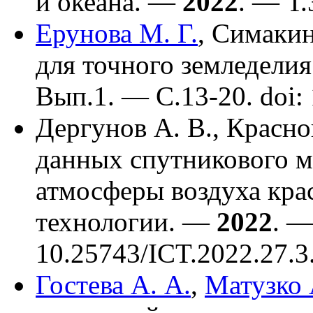
и океана. —
2022
. — Т.
Ерунова М. Г.
,
Симакин
для точного земледели
Вып.1. — C.13-20. doi:
Дергунов А. В.
,
Красно
данных спутникового м
атмосферы воздуха кра
технологии. —
2022
. —
10.25743/ICT.2022.27.3
Гостева А. А.
,
Матузко 