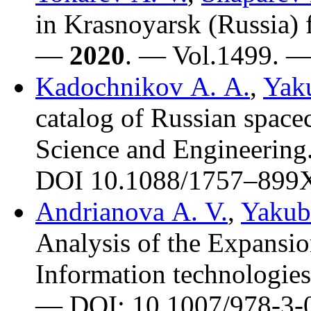
in Krasnoyarsk (Russia) 
—
2020
. — Vol.1499. —
Kadochnikov A. A.
,
Yaku
catalog of Russian spacec
Science and Engineerin
DOI 10.1088/17
57–899
Andrianova A. V.
,
Yakuba
Analysis of the Expansion
Information technologies
— DOI: 10.1007/978-3-