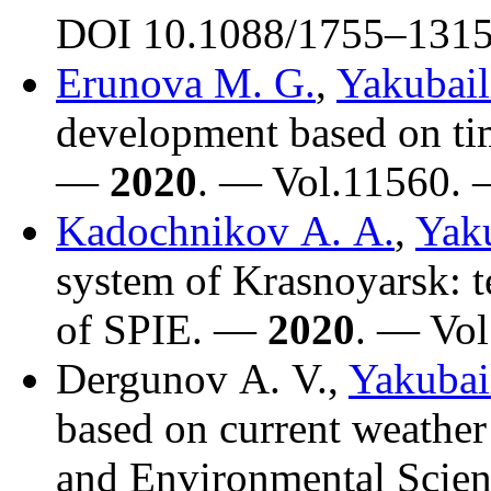
DOI 10.1088/17
55–131
Erunova M. G.
,
Yakubail
development based on time
—
2020
. — Vol.11560. 
Kadochnikov A. A.
,
Yaku
system of Krasnoyarsk: te
of SPIE. —
2020
. — Vol
Dergunov A. V.
,
Yakubai
based on current weather 
and Environmental Scie