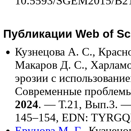
10.5593/SGEM2015/B21
Публикации Web of Sci
Кузнецова А. С.
,
Красно
Макаров Д. С.
,
Харламо
эрозии с использовани
Современные проблемы
2024
. — Т.21, Вып.3. —
1
45–154
, EDN: TYRG
Ерунова М. Г.
,
Кузнецов