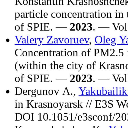
Konstantin Krasnoshche
particle concentration in
of SPIE. —
2023
. — Vol
Valery Zavoruev
,
Oleg Y
Concentration of PM2.5 i
(within the city of Krasn
of SPIE. —
2023
. — Vo
Dergunov A.
,
Yakubailik
in Krasnoyarsk // E3S 
DOI 10.1051/e3sconf/2