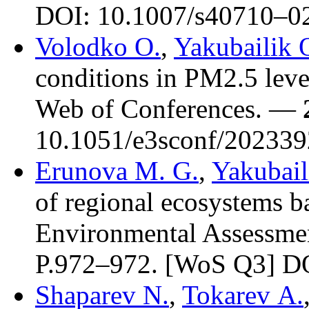
DOI: 10.1007/s407
10–0
Volodko O.
,
Yakubailik 
conditions in PM2.5 leve
Web of Conferences. —
10.1051/e3sconf/20233
Erunova M. G.
,
Yakubail
of regional ecosystems b
Environmental Assessm
P.9
72–972
. [WoS Q3] D
Shaparev N.
,
Tokarev A.