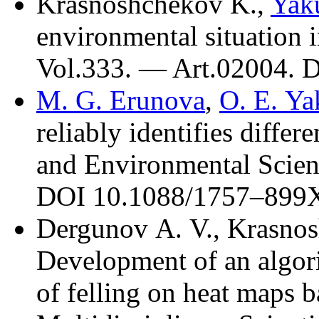
Krasnoshchekov K.
,
Yaku
environmental situation
Vol.333. — Art.02004. 
M. G. Erunova
,
O. E. Ya
reliably identifies differ
and Environmental Scie
DOI 10.1088/17
57–899
Dergunov A. V.
,
Krasnos
Development of an algori
of felling on heat maps b