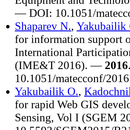
— DOI: 10.1051/matecc
Shaparev N.
,
Yakubailik
for information support 
International Participa
(IME&T 2016). —
2016
10.1051/matecconf/201
Yakubailik O.
,
Kadochni
for rapid Web GIS devel
Sensing, Vol I (SGEM 