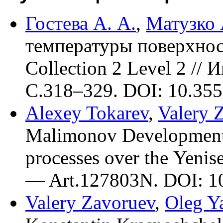
Гостева А. А.
,
Матузко 
температуры поверхнос
Collection 2 Level 2 //
C.3
18–329
. DOI: 10.35
Alexey Tokarev
,
Valery 
Malimonov
Development o
processes over the Yenis
— Art.127803N. DOI: 1
Valery Zavoruev
,
Oleg Y