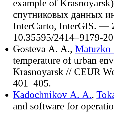
example of Krasnoyarsk
спутниковых данных ин
InterCarto, InterGIS. —
10.35595/24
14–917
9-20
Gosteva A. A.
,
Matuzko 
temperature of urban envi
Krasnoyarsk // CEUR W
4
01–405
.
Kadochnikov A. A.
,
Toka
and software for operati