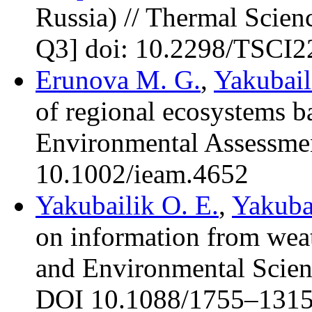
Russia) // Thermal Scie
Q3] doi: 10.2298/TSCI
Erunova M. G.
,
Yakubail
of regional ecosystems b
Environmental Assessm
10.1002/ieam.4652
Yakubailik O. E.
,
Yakubai
on information from weat
and Environmental Scie
DOI 10.1088/17
55–131