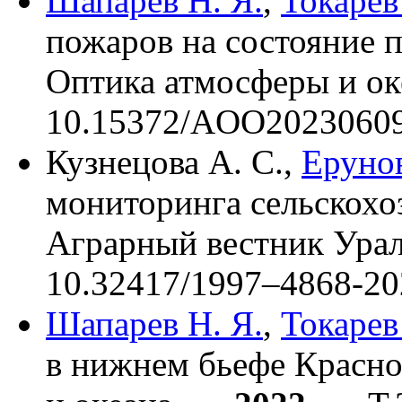
Шапарев Н. Я.
,
Токарев
пожаров на состояние пр
Оптика атмосферы и о
10.15372/AOO2023060
Кузнецова А. С.
,
Ерунов
мониторинга сельскохо
Аграрный вестник Ура
10.32417/19
97–486
8-
20
Шапарев Н. Я.
,
Токарев
в нижнем бьефе Красно