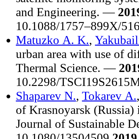
and Engineering. —
201
10.1088/17
57–899
X/516
Matuzko A. K.
,
Yakubail
urban area with use of di
Thermal Science. —
201
10.2298/TSCI19S2615M
Shaparev N.
,
Tokarev A.
of Krasnoyarsk (Russia) i
Journal of Sustainable
10.1080/13504509.
2019