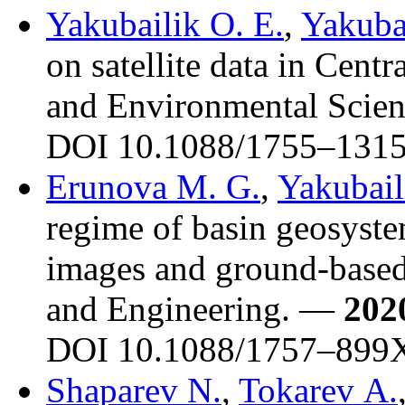
Yakubailik O. E.
,
Yakubai
on satellite data in Cent
and Environmental Scie
DOI 10.1088/17
55–131
Erunova M. G.
,
Yakubail
regime of basin geosyste
images and ground-based 
and Engineering. —
202
DOI 10.1088/17
57–899
Shaparev N.
,
Tokarev A.