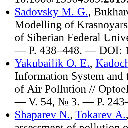
Sadovsky M. G.
,
Bukhar
Modelling of Krasnoyarsk
of Siberian Federal Uni
— P. 4
38–448
. — DOI: 
Yakubailik O. E.
,
Kadoch
Information System and 
of Air Pollution // Opto
— V. 54, № 3. — P. 2
43
Shaparev N.
,
Tokarev A.
assessment of pollution o