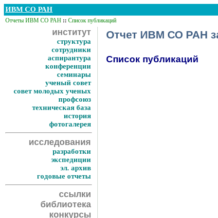
ИВМ СО РАН
Отчеты ИВМ СО РАН
::
Список публикаций
институт
Отчет ИВМ СО РАН за
структура
сотрудники
аспирантура
Список публикаций
конференции
семинары
ученый совет
совет молодых ученых
профсоюз
техническая база
история
фотогалерея
исследования
разработки
экспедиции
эл. архив
годовые отчеты
ссылки
библиотека
конкурсы