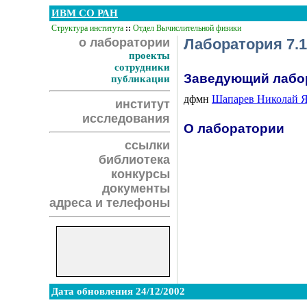
ИВМ СО РАН
Структура института
::
Отдел Вычислительной физики
о лаборатории
Лаборатория 7.1
проекты
сотрудники
Заведующий лабо
публикации
дфмн
Шапарев Николай 
институт
исследования
О лаборатории
ссылки
библиотека
конкурсы
документы
адреса и телефоны
Дата обновления 24/12/2002