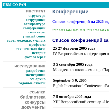
ИВМ СО РАН
институт
Конференции
структура
сотрудники
Список конференций на 2026 г
аспирантура
конференции
2026
2025
2024
2023
2022
2021
2020
2019
2
семинары
ученый совет
Список конференций за 
совет молодых ученых
профсоюз
25-27 февраля 2005 года
техническая база
история
IV Всероссийская конференция 
фотогалерея
3-5 сентября 2005 года
исследования
Молодежная школа-семинар «Пар
разработки
экспедиции
эл. архив
September 5-9, 2005
годовые отчеты
Eighth International Conference «P
ссылки
7-9 октября 2005 года
библиотека
XIII Всероссийский семинар «Н
конкурсы
документы