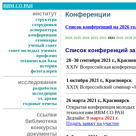
ИВМ СО РАН
институт
Конференции
структура
сотрудники
Список конференций на 2026 г
аспирантура
конференции
2026
2025
2024
2023
2022
2021
2020
2019
2
семинары
ученый совет
Список конференций за 
совет молодых ученых
профсоюз
28−30 сентября 2021 г., Красно
техническая база
история
XXIV Всероссийская конференци
фотогалерея
1 октября 2021 г., Красноярск
исследования
XXIX Всероссийский семинар «Н
разработки
экспедиции
эл. архив
26 марта 2021 г., Красноярск
годовые отчеты
Открытая конференция молодых
технологиям ИВМ СО РАН
ссылки
Дедлайн:
9 марта 2021 г.
библиотека
Подать заявку на участие
конкурсы
документы