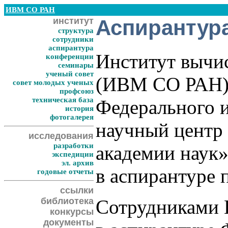
ИВМ СО РАН
институт
Аспирантур
структура
сотрудники
аспирантура
Институт вычи
конференции
семинары
ученый совет
(ИВМ СО РАН) 
совет молодых ученых
профсоюз
техническая база
Федерального и
история
фотогалерея
научный центр
исследования
разработки
академии наук
экспедиции
эл. архив
в аспирантуре
годовые отчеты
ссылки
библиотека
Сотрудниками 
конкурсы
документы