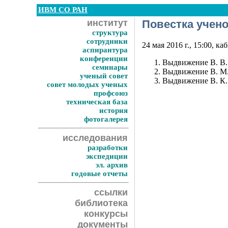
ИВМ СО РАН
институт
Повестка учено
структура
сотрудники
24 мая 2016 г., 15:00, к
аспирантура
конференции
Выдвижение В. В.
семинары
Выдвижение В. М.
ученый совет
Выдвижение В. К. 
совет молодых ученых
профсоюз
техническая база
история
фотогалерея
исследования
разработки
экспедиции
эл. архив
годовые отчеты
ссылки
библиотека
конкурсы
документы