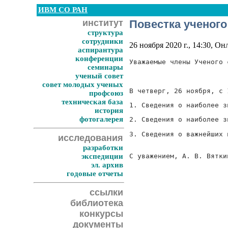
ИВМ СО РАН
институт
Повестка ученого
структура
сотрудники
26 ноября 2020 г., 14:30, О
аспирантура
конференции
Уважаемые члены Ученого 
семинары
ученый совет
совет молодых ученых
В четверг, 26 ноября, с 
профсоюз
техническая база
1. Сведения о наиболее з
история
фотогалерея
2. Сведения о наиболее з
3. Сведения о важнейших 
исследования
разработки
С уважением, А. В. Вятки
экспедиции
эл. архив
годовые отчеты
ссылки
библиотека
конкурсы
документы