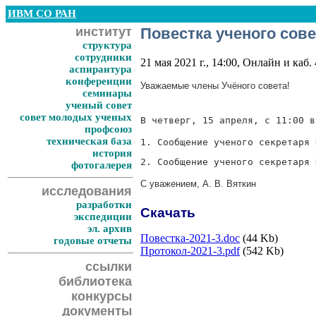
ИВМ СО РАН
институт
Повестка ученого сов
структура
сотрудники
21 мая 2021 г., 14:00, Онлайн и каб.
аспирантура
конференции
Уважаемые члены Учёного совета!
семинары
ученый совет
совет молодых ученых
В четверг, 15 апреля, с 11:00 
профсоюз
техническая база
1.
Сообщение ученого секретаря 
история
2. Сообщение ученого секретаря 
фотогалерея
С уважением, А. В. Вяткин
исследования
разработки
Скачать
экспедиции
эл. архив
Повестка-2021-3.doc
(44 Kb)
годовые отчеты
Протокол-2021-3.pdf
(542 Kb)
ссылки
библиотека
конкурсы
документы