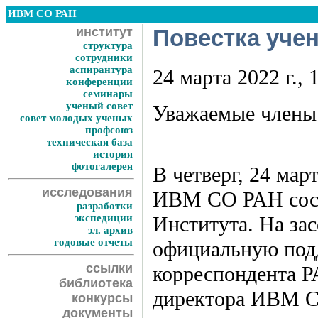
ИВМ СО РАН
институт
Повестка учен
структура
сотрудники
аспирантура
24 марта 2022 г.
конференции
семинары
ученый совет
Уважаемые члены 
совет молодых ученых
профсоюз
техническая база
история
фотогалерея
В четверг, 24 март
исследования
ИВМ СО РАН состо
разработки
экспедиции
Института. На за
эл. архив
годовые отчеты
официальную под
ссылки
корреспондента Р
библиотека
директора ИВМ С
конкурсы
документы