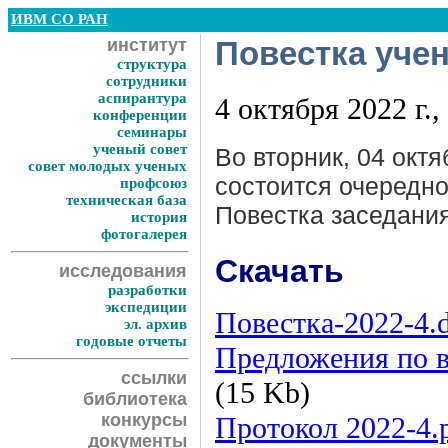
ИВМ СО РАН
институт
Повестка учен
структура
сотрудники
аспирантура
4 октября 2022 г.,
конференции
семинары
ученый совет
Во вторник, 04 октя
совет молодых ученых
состоится очередно
профсоюз
техническая база
Повестка заседани
история
фотогалерея
Скачать
исследования
разработки
экспедиции
Повестка-2022-4.
эл. архив
годовые отчеты
Предложения по 
ссылки
(15 Kb)
библиотека
конкурсы
Протокол 2022-4.
документы