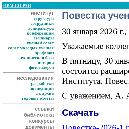
ИВМ СО РАН
институт
Повестка учен
структура
сотрудники
аспирантура
30 января 2026 г.,
конференции
семинары
ученый совет
Уважаемые коллег
совет молодых ученых
профсоюз
техническая база
В пятницу, 30 янв
история
фотогалерея
состоится расшир
исследования
Института. Повес
разработки
экспедиции
С уважением, А. 
эл. архив
годовые отчеты
ссылки
Скачать
библиотека
конкурсы
Повестка-2026-1.
документы