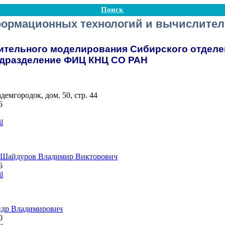
Поиск
ормационных технологий и вычислител
ительного моделирования Сибирского отделе
одразделение ФИЦ КНЦ СО РАН
демгородок, дом. 50, стр. 44
6
l
Шайдуров Владимир Викторович
6
l
ндр Владимирович
0