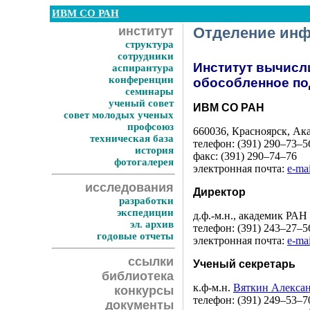
ИВМ СО РАН
институт
Отделение инф
структура
сотрудники
Институт вычисл
аспирантура
конференции
обособленное п
семинары
ученый совет
ИВМ СО РАН
совет молодых ученых
профсоюз
660036, Красноярск, Ака
техническая база
телефон:
(391) 290–73–5
история
факс:
(391) 290–74–76
фотогалерея
электронная почта:
e-mai
исследования
Директор
разработки
экспедиции
д.ф.-м.н., академик РАН
эл. архив
телефон:
(391) 243–27–5
годовые отчеты
электронная почта:
e-mai
ссылки
Ученый секретарь
библиотека
к.ф-м.н.
Вяткин Алекса
конкурсы
телефон:
(391) 249–53–7
документы