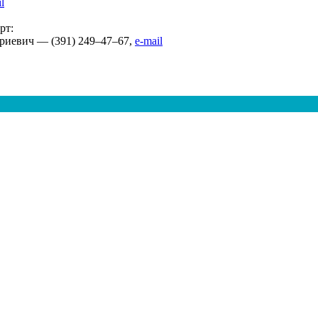
l
рт:
триевич —
(391) 249–47–67
,
e-mail