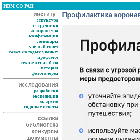
ИВМ СО РАН
институт
Профилактика корона
структура
сотрудники
аспирантура
конференции
семинары
ученый совет
совет молодых ученых
профсоюз
техническая база
история
фотогалерея
исследования
разработки
экспедиции
эл. архив
годовые отчеты
ссылки
библиотека
конкурсы
документы