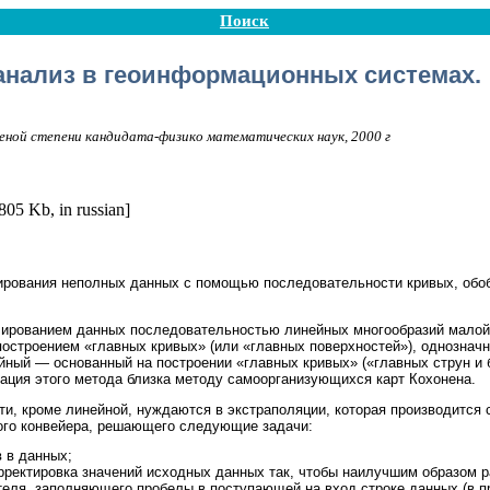
Поиск
анализ в геоинформационных системах.
ченой степени кандидата-физико математических наук, 2000 г
805 Kb, in russian]
рования неполных данных с помощью последовательности кривых, об
ированием данных последовательностью линейных многообразий малой
остроением «главных кривых» (или «главных поверхностей»), однознач
ный — основанный на построении «главных кривых» («главных струн и б
ация этого метода близка методу самоорганизующихся карт Кохонена.
ти, кроме линейной, нуждаются в экстраполяции, которая производитс
вого конвейера, решающего следующие задачи:
 в данных;
рректировка значений исходных данных так, чтобы наилучшим образом 
еля, заполняющего пробелы в поступающей на вход строке данных (в п