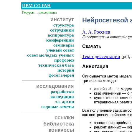
ИВМ СО РАН
Ресурсы
::
диссертации
институт
Нейросетевой 
структура
сотрудники
А. А. Россиев
аспирантура
Диссертация на соискание у
конференции
семинары
Скачать
ученый совет
совет молодых ученых
Текст диссертации
[pdf, 
профсоюз
техническая база
Аннотация
история
фотогалерея
Описывается метод модели
три версии метода:
исследования
линейный — с модел
разработки
квазилинейный — с п
экспедиции
существенно нелиней
эл. архив
итерационная реализ
годовые отчеты
Все полученные зависимос
как построение нейросете
ссылки
заполнение пробелов
библиотека
ремонт данных — ко
конкурсы
построение вычислит