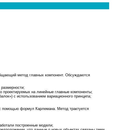
общающий метод главных компонент. Обсуждаются
 размерности;
но проектируемых на линейные главные компоненты;
алок») с использованием вариационного принципа;
я с помощью формул Карлемана. Метод трактуется
работали построенные модели;
редположении, что данные о новых объектах связаны теми