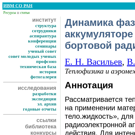
ИВМ СО РАН
Ресурсы
::
статьи
институт
Динамика фаз
структура
сотрудники
аккумуляторе
аспирантура
конференции
бортовой рад
семинары
ученый совет
совет молодых ученых
Е. Н. Васильев
,
В
профсоюз
техническая база
Теплофизика и аэроме
история
фотогалерея
Аннотация
исследования
разработки
Рассматривается те
экспедиции
эл. архив
на применении мате
годовые отчеты
тело.жидкость», дл
ссылки
радиоэлектронной а
библиотека
действия. Для инте
конкурсы