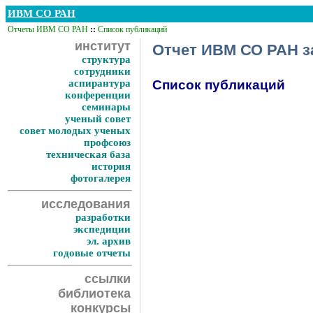
ИВМ СО РАН
Отчеты ИВМ СО РАН
::
Список публикаций
институт
Отчет ИВМ СО РАН за
структура
сотрудники
аспирантура
Список публикаций
конференции
семинары
ученый совет
совет молодых ученых
профсоюз
техническая база
история
фотогалерея
исследования
разработки
экспедиции
эл. архив
годовые отчеты
ссылки
библиотека
конкурсы