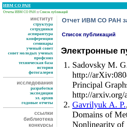
ИВМ СО РАН
Отчеты ИВМ СО РАН
::
Список публикаций
институт
Отчет ИВМ СО РАН за
структура
сотрудники
аспирантура
Список публикаций
конференции
семинары
ученый совет
Электронные пу
совет молодых ученых
профсоюз
Sadovsky M. G
техническая база
история
фотогалерея
http://arXiv:08
исследования
Principal Graph
разработки
http://arxiv.org
экспедиции
эл. архив
Gavrilyuk A. P.
годовые отчеты
Domains of Meta
ссылки
библиотека
Nonlinearity of
конкурсы