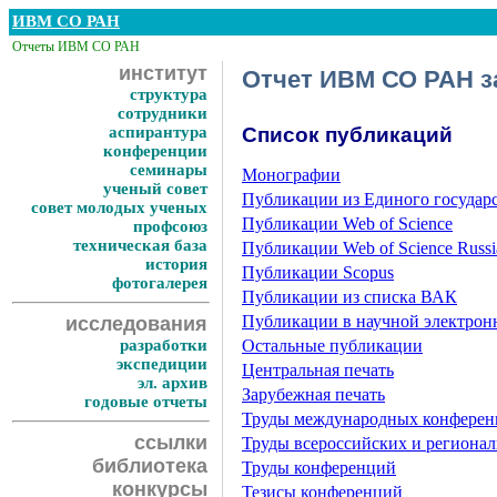
ИВМ СО РАН
Отчеты ИВМ СО РАН
институт
Отчет ИВМ СО РАН за
структура
сотрудники
аспирантура
Список публикаций
конференции
семинары
Монографии
ученый совет
Публикации из Единого государ
совет молодых ученых
Публикации Web of Science
профсоюз
техническая база
Публикации Web of Science Russia
история
Публикации Scopus
фотогалерея
Публикации из списка ВАК
Публикации в научной электро
исследования
разработки
Остальные публикации
экспедиции
Центральная печать
эл. архив
Зарубежная печать
годовые отчеты
Труды международных конфере
ссылки
Труды всероссийских и региона
библиотека
Труды конференций
конкурсы
Тезисы конференций