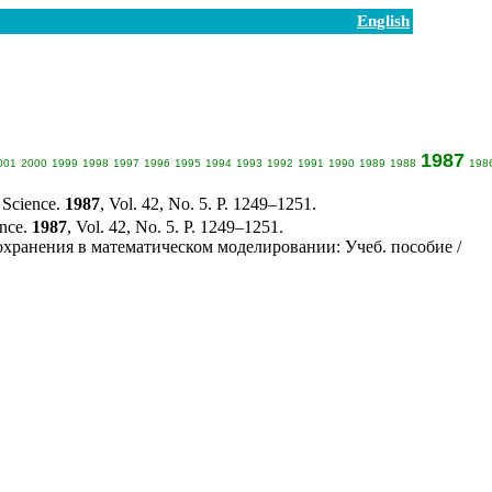
English
1987
001
2000
1999
1998
1997
1996
1995
1994
1993
1992
1991
1990
1989
1988
198
g Science.
1987
, Vol. 42, No. 5. P. 12
49–125
1.
ence.
1987
, Vol. 42, No. 5. P. 12
49–125
1.
хранения в математическом моделировании: Учеб. пособие /