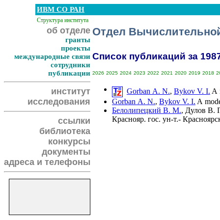
ИВМ СО РАН
Структура института
об отделе
Отдел Вычислительной
гранты
проекты
Список публикаций за 1987 
международные связи
сотрудники
публикации
2026
2025
2024
2023
2022
2021
2020
2019
2018
2
институт
Gorban A. N.
,
Bykov V. I.
A m
исследования
Gorban A. N.
,
Bykov V. I.
A model
Белолипецкий В. М.
,
Дулов В. Г
Краснояр. гос. ун-т.- Красноярс
ссылки
библиотека
конкурсы
документы
адреса и телефоны