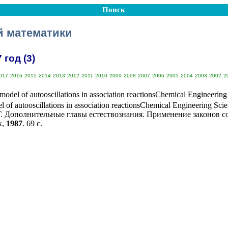
Поиск
 математики
год (3)
017
2016
2015
2014
2013
2012
2011
2010
2009
2008
2007
2006
2005
2004
2003
2002
2
odel of autooscillations in association reactionsChemical Engineerin
 of autooscillations in association reactionsChemical Engineering Sci
.
Дополнительные главы естествознания. Применение законов со
к,
1987
. 69 с.