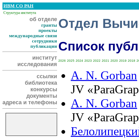
ИВМ СО РАН
Структура института
об отделе
Отдел Вычи
гранты
проекты
международные связи
сотрудники
Список публи
публикации
институт
2026
2025
2024
2023
2022
2021
2020
2019
2018
2
исследования
A. N. Gorban
ссылки
библиотека
JV «ParaGra
конкурсы
документы
A. N. Gorban
адреса и телефоны
JV «ParaGra
Белолипецки