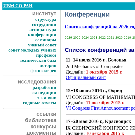
ИВМ СО РАН
институт
Конференции
структура
сотрудники
Список конференций на 2026 г
аспирантура
конференции
2026
2025
2024
2023
2022
2021
2020
2019
2
семинары
ученый совет
Список конференций за 
совет молодых ученых
профсоюз
11−14 июля 2016 г., Болонья
техническая база
история
2nd Mechanics of Composites
фотогалерея
Дедлайн:
1 октября 2015 г.
Официальный сайт
исследования
разработки
15−18 июня 2016 г., Охрид
экспедиции
VI CONGRESS OF MATHEMAT
эл. архив
Дедлайн:
11 октября 2015 г.
годовые отчеты
VI Congress First Announcement po
ссылки
библиотека
17−20 мая 2016 г., Красноярск
конкурсы
IX СИБИРСКИЙ КОНГРЕСС
документы
Дедлайн:
10 декабря 2015 г.