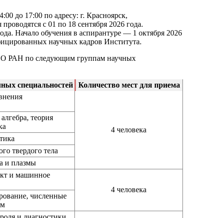
:00 до 17:00 по адресу: г. Красноярск,
проводятся с 01 по 18 сентября 2026 года.
ода. Начало обучения в аспирантуре — 1 октября 2026
ифицированных научных кадров Института.
 СО РАН по следующим группам научных
ных специальностей
Количество мест для приема
внения
 алгебра, теория
ка
4 человека
тика
го твердого тела
за и плазмы
ект и машинное
4 человека
ирование, численные
мм
роля и диагностики