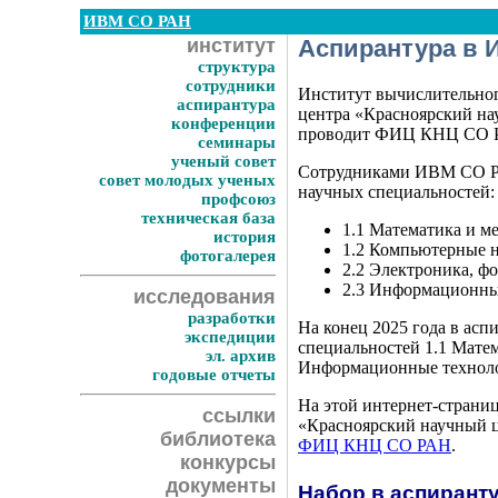
ИВМ СО РАН
институт
Аспирантура в 
структура
сотрудники
Институт вычислительно
аспирантура
центра «Красноярский на
конференции
проводит ФИЦ КНЦ СО 
семинары
ученый совет
Сотрудниками ИВМ СО РА
совет молодых ученых
научных специальностей:
профсоюз
техническая база
1.1 Математика и м
история
1.2 Компьютерные н
фотогалерея
2.2 Электроника, фо
2.3 Информационны
исследования
разработки
На конец 2025 года в а
экспедиции
специальностей 1.1 Матем
эл. архив
Информационные технолог
годовые отчеты
На этой интернет-страни
ссылки
«Красноярский научный ц
библиотека
ФИЦ КНЦ СО РАН
.
конкурсы
документы
Набор в аспиранту