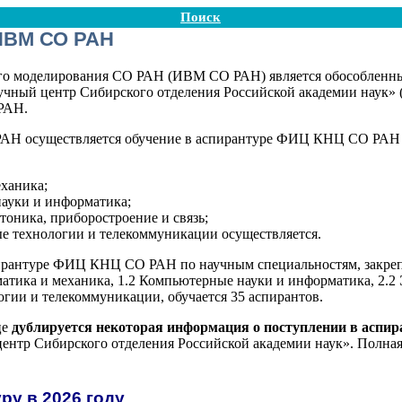
Поиск
ИВМ СО РАН
го моделирования СО РАН (ИВМ СО РАН) является обособленны
учный центр Сибирского отделения Российской академии наук
РАН.
Н осуществляется обучение в аспирантуре ФИЦ КНЦ СО РАН п
еханика;
ауки и информатика;
тоника, приборостроение и связь;
е технологии и телекоммуникации осуществляется.
спирантуре ФИЦ КНЦ СО РАН по научным специальностям, закр
атика и механика, 1.2 Компьютерные науки и информатика, 2.2 Э
ии и телекоммуникации, обучается 35 аспирантов.
це
дублируется некоторая информация о поступлении в аспир
ентр Сибирского отделения Российской академии наук». Полна
ру в 2026 году