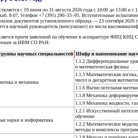
ляется с 19 июня по 31 августа 2026 года с 10:00 до 13:00 и с 14
 каб. 8-07, телефон +7
(391) 290–55–95
. Вступительные испытания 
алов документов установленного образца — 23 сентября 2026 г
ается научный руководитель (консультант) из числа высококвал
вляется прием заявлений на обучение в аспирантуре ФИЦ КНЦ
лённым за ИВМ СО РАН:
группы научных специальностей
Шифр и наименование науч
1.1.2 Дифференциальные ура
и математическая физика
1.1.5 Математическая логика,
чисел и дискретная математи
матика и механика
1.1.6 Вычислительная матема
1.1.8 Механика деформируемо
1.1.9 Механика жидкости, га
1.2.1 Искусственный интелл
обучение
ые науки и информатика
1.2.2 Математическое модел
методы и комплексы програ
2.2.8 Методы и приборы конт