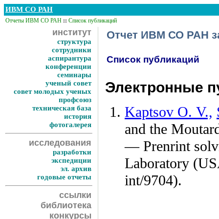
ИВМ СО РАН
Отчеты ИВМ СО РАН
::
Список публикаций
институт
Отчет ИВМ СО РАН за
структура
сотрудники
аспирантура
Список публикаций
конференции
семинары
ученый совет
Электронные пу
совет молодых ученых
профсоюз
Kaptsov O. V.,
техническая база
история
фотогалерея
and the Moutard
исследования
— Prenrint solv
разработки
Laboratory (USA
экспедиции
эл. архив
int/9704).
годовые отчеты
ссылки
библиотека
конкурсы