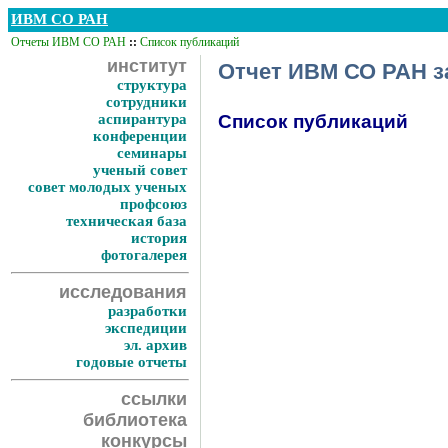
ИВМ СО РАН
Отчеты ИВМ СО РАН
::
Список публикаций
институт
Отчет ИВМ СО РАН за
структура
сотрудники
аспирантура
Список публикаций
конференции
семинары
ученый совет
совет молодых ученых
профсоюз
техническая база
история
фотогалерея
исследования
разработки
экспедиции
эл. архив
годовые отчеты
ссылки
библиотека
конкурсы