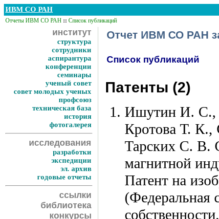
ИВМ СО РАН
Отчеты ИВМ СО РАН
::
Список публикаций
институт
Отчет ИВМ СО РАН за
структура
сотрудники
аспирантура
Список публикаций
конференции
семинары
ученый совет
Патенты (2)
совет молодых ученых
профсоюз
Ишутин И. С.
техническая база
история
фотогалерея
Кротова Т. К.
,
исследования
Тарских С. В.
С
разработки
магнитной инд
экспедиции
эл. архив
Патент на изо
годовые отчеты
(Федеральная 
ссылки
библиотека
собственности
конкурсы